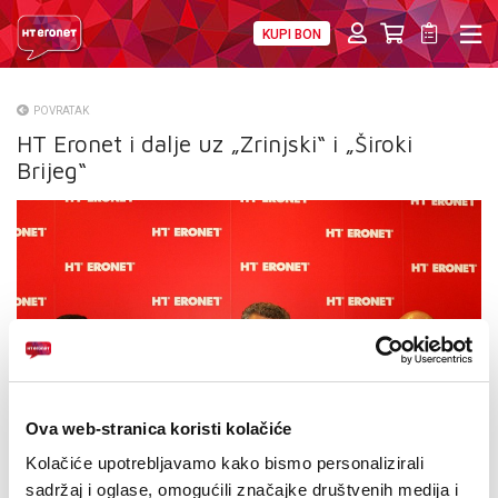
KUPI BON
PRIVATNI
POSLOVNI
DIGITALNA RJEŠENJA
HT ERONET
POVRATAK
HT Eronet i dalje uz „Zrinjski“ i „Široki
O NAMA
Brijeg“
PRESS
NATJEČAJI
VELEPRODAJA
KONTAKTI
MOJ PROFIL
Ova web-stranica koristi kolačiće
E-RAČUN
Kolačiće upotrebljavamo kako bismo personalizirali
sadržaj i oglase, omogućili značajke društvenih medija i