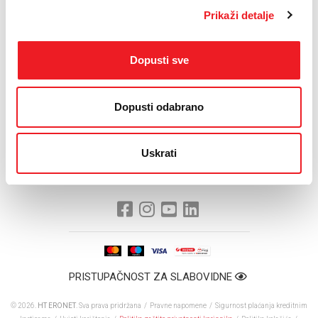
ćemo ovu podršku opravdati i u domaćoj ligi, ali i u europskim
Prikaži detalje
natjecanjima. Ujedno bih potaknuo i ostale gospodarske subjekte
da na primjeru HT Eroneta ulažu u sport.“
„I ja u ime uprave i nogometaša 'Zrinskog' zahvaljujem i na
Dopusti sve
ovogodišnjem sponzorstvu. Naš klub je značajan brend grada
Mostara, ali i regije i HT Eronet kao jedan od najvećih brendova u
BiH svakako se ovim sponzorstvom dodatno promovira, a ujedno
Dopusti odabrano
čini dobro našem klubu“, kazao je Beus dodajući kako na Skupštini
'Zrinjskog', koja će biti održana uskoro, očekuje i predstavnike HT
Eroneta, a svakako će mu biti čast da predstavnik HT Eronet bude i
Uskrati
dalje u upravi ovog kluba.
PRISTUPAČNOST ZA SLABOVIDNE
© 2026.
HT ERONET
. Sva prava pridržana /
Pravne napomene
/
Sigurnost plaćanja kreditnim