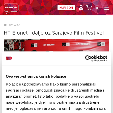
KUPI BON
PRIVATNI
POSLOVNI
DIGITALNA RJEŠENJA
HT ERONET
POVRATAK
HT Eronet i dalje uz Sarajevo Film Festival
O NAMA
PRESS
NATJEČAJI
VELEPRODAJA
Ova web-stranica koristi kolačiće
KONTAKTI
Kolačiće upotrebljavamo kako bismo personalizirali
sadržaj i oglase, omogućili značajke društvenih medija i
MOJ PROFIL
analizirali promet. Isto tako, podatke o vašoj upotrebi
naše web-lokacije dijelimo s partnerima za društvene
E-RAČUN
medije, oglašavanje i analizu, a oni ih mogu kombinirati s