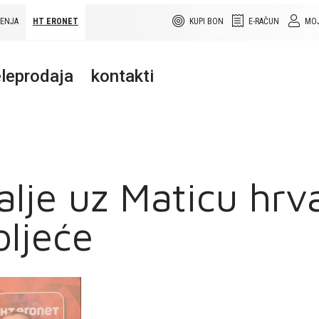
ŠENJA
HT ERONET
KUPI BON
E-RAČUN
MOJ
leprodaja
kontakti
alje uz Maticu hrv
oljeće