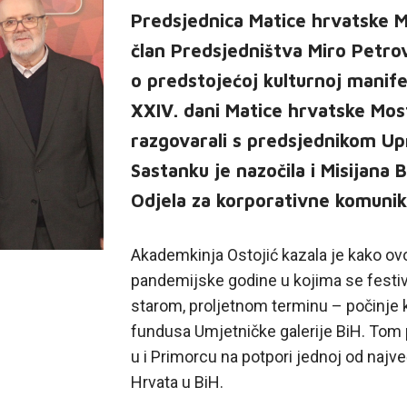
Predsjednica Matice hrvatske M
član Predsjedništva Miro Petrovi
o predstojećoj kulturnoj manife
XXIV. dani Matice hrvatske Mos
razgovarali s predsjednikom U
Sastanku je nazočila i Misijana B
Odjela za korporativne komunika
Akademkinja Ostojić kazala je kako ov
pandemijske godine u kojima se festi
starom, proljetnom terminu – počinje 
fundusa Umjetničke galerije BiH. Tom 
u i Primorcu na potpori jednoj od najve
Hrvata u BiH.