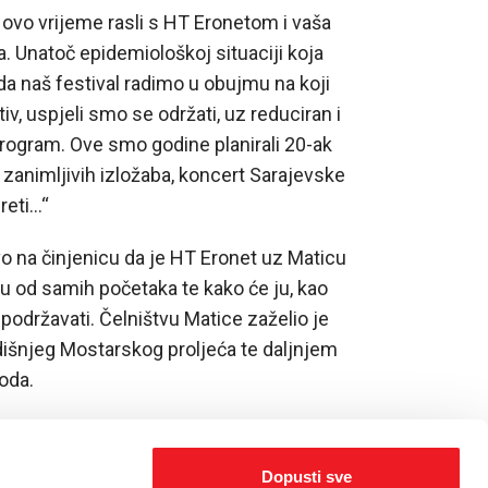
 ovo vrijeme rasli s HT Eronetom i vaša
. Unatoč epidemiološkoj situaciji koja
da naš festival radimo u obujmu na koji
iv, uspjeli smo se održati, uz reduciran i
rogram. Ove smo godine planirali 20-ak
 zanimljivih izložaba, koncert Sarajevske
reti…“
o na činjenicu da je HT Eronet uz Maticu
u od samih početaka te kako će ju, kao
podržavati. Čelništvu Matice zaželio je
išnjeg Mostarskog proljeća te daljnjem
oda.
Dopusti sve