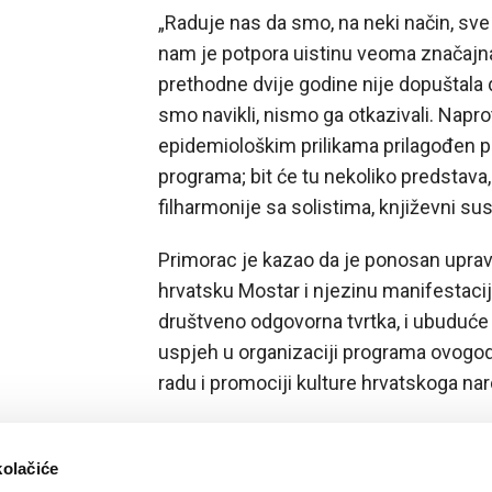
„Raduje nas da smo, na neki način, sve
nam je potpora uistinu veoma značajna
prethodne dvije godine nije dopuštala 
smo navikli, nismo ga otkazivali. Naprot
epidemiološkim prilikama prilagođen p
programa; bit će tu nekoliko predstava,
filharmonije sa solistima, književni sus
Primorac je kazao da je ponosan uprav
hrvatsku Mostar i njezinu manifestacij
društveno odgovorna tvrtka, i ubuduće 
uspjeh u organizaciji programa ovogod
radu i promociji kulture hrvatskoga nar
kolačiće