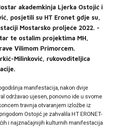
ostar akademkinja Ljerka Ostojić i
ć, posjetili su HT Eronet gdje su,
staciji Mostarsko proljeće 2022. -
tar te ostalim projektima MH,
prave Vilimom Primorcem.
rkić-Milinković, rukovoditeljica
cije.
ogodišnja manifestacija, nakon dvije
val održavao ujesen, ponovno ide u svome
koncem travnja otvaranjem izložbe iz
prigodom Ostojić je zahvalila HT ERONET-
ćih i najznačajnijih kulturnih manifestacija