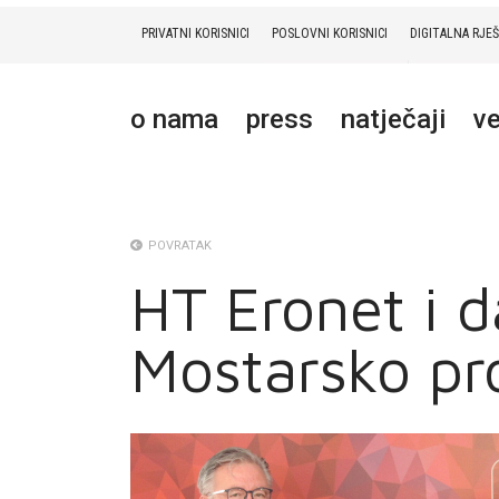
PRIVATNI KORISNICI
POSLOVNI KORISNICI
DIGITALNA RJE
PRIVATNI
POSLOVNI
DIGITALNA RJEŠENJA
HT ERONET
o nama
press
natječaji
ve
O NAMA
PRESS
NATJEČAJI
POVRATAK
HT Eronet i d
VELEPRODAJA
Mostarsko pr
KONTAKTI
MOJ PROFIL
E-RAČUN