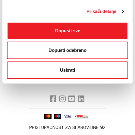
Prikaži detalje
U ime Majčina sela, na donaciji je zahvalio Miro Čilić.
„Majčino selo živi od donacija dobrih ljudi. Na sreću, dobrih ljudi još
ima i hvala Bogu da je tako i da nismo sami. Hvala HT Eronetu i
Dopusti sve
Bimacu koji su nam ove godine istinski uljepšali blagdane“, kazao
je Čilić.
Dopusti odabrano
Uskrati
PRISTUPAČNOST ZA SLABOVIDNE