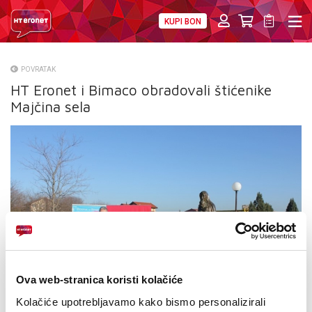
KUPI BON
PRIVATNI
POSLOVNI
DIGITALNA RJEŠENJA
HT ERONET
POVRATAK
HT Eronet i Bimaco obradovali štićenike
O NAMA
Majčina sela
PRESS
NATJEČAJI
VELEPRODAJA
KONTAKTI
MOJ PROFIL
Ova web-stranica koristi kolačiće
E-RAČUN
Kolačiće upotrebljavamo kako bismo personalizirali