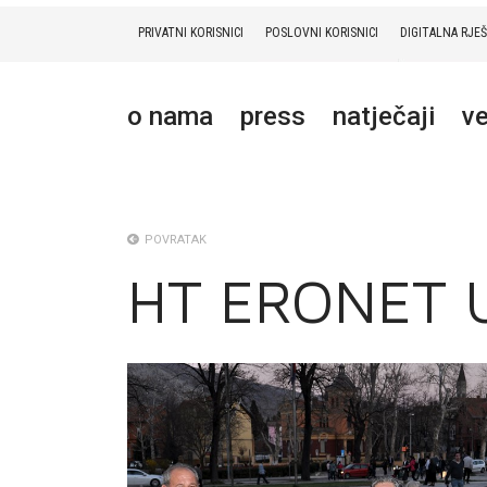
PRIVATNI KORISNICI
POSLOVNI KORISNICI
DIGITALNA RJE
PRIVATNI
POSLOVNI
DIGITALNA RJEŠENJA
HT ERONET
o nama
press
natječaji
ve
O NAMA
PRESS
NATJEČAJI
POVRATAK
HT ERONET 
VELEPRODAJA
KONTAKTI
MOJ PROFIL
E-RAČUN