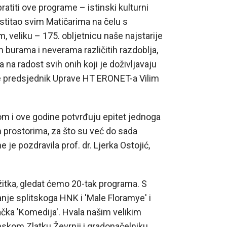
ratiti ove programe – istinski kulturni
čestitao svim Matičarima na čelu s
eliku – 175. obljetnicu naše najstarije
im burama i neverama različitih razdoblja,
 na radost svih onih koji je doživljavaju
 je predsjednik Uprave HT ERONET-a Vilim
m i ove godine potvrđuju epitet jednoga
m prostorima, za što su već do sada
je pozdravila prof. dr. Ljerka Ostojić,
itka, gledat ćemo 20-tak programa. S
je splitskoga HNK i 'Male Floramye' i
čka 'Komedija'. Hvala našim velikim
nskom Zlatku Ževrnji i gradonačelniku