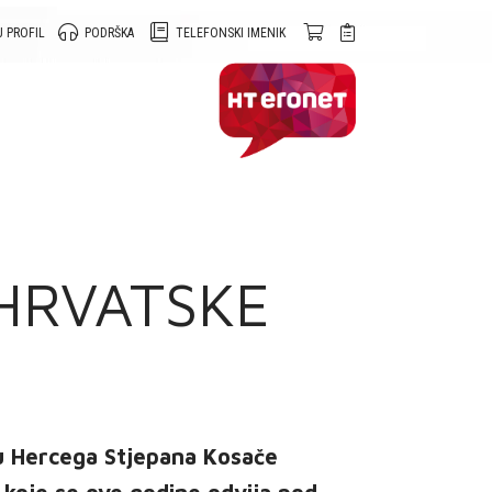
 PROFIL
PODRŠKA
TELEFONSKI IMENIK
HRVATSKE
 Hercega Stjepana Kosače