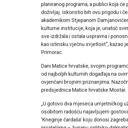
planiranog programa, a publici koja će p
doživljaj. Iskoristio bih ovu prigodu i 
akademikom Stjepanom Damjanovićem, v
kulturne institucije, koja je, unatoč sv
sve izdržala i ostala uspravna i ponosna
kao istinsku vječnu svjetlost“, kazao
Primorac.
Dani Matice hrvatske, svojim programo
od najboljih kulturnih događaja na ovi
ovjenčani brojnim priznanjima. Nazočne 
predsjednica Matice hrvatske Mostar.
„U gotovo dva mjeseca umjetničkog už
osobitom radošću najavljujem gostovan
'Kneginje čardaša' koju donosi zagreba
prijateljima – županu splitsko-dalmati