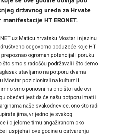
 koje se ove godine odvija pod
šnjeg državnog ureda za Hrvate
or manifestacije HT ERONET.
NET uz Maticu hrvatsku Mostar i njezinu
o društveno odgovorno poduzeće koje HT
i prepoznao ogroman potencijal i poruku
što što smo s radošću podržavali i što ćemo
n naglasak stavljamo na potporu dvama
Mostar pozicionirali na kulturni i
znimno smo ponosni na ono što rade ovi
ogu obećati jest da će našu potporu imati i
marginama naše svakodnevice, ono što radi
irateljima, vrijedno je svakog
ce i cijelome timu angažiranom oko
e i uspjeha i ove godine u ostvarenju