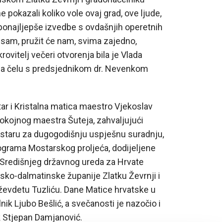
 pokazali koliko vole ovaj grad, ove ljude,
ponajljepše izvedbe s ovdašnjih operetnih
 sam, pružit će nam, svima zajedno,
rovitelj večeri otvorenja bila je Vlada
a čelu s predsjednikom dr. Nevenkom
ar i Kristalna matica maestro Vjekoslav
pokojnog maestra Šuteja, zahvaljujući
Mostaru za dugogodišnju uspješnu suradnju,
programa Mostarskog proljeća, dodijeljene
 Središnjeg državnog ureda za Hrvate
sko-dalmatinske županije Zlatku Ževrnji i
ževdetu Tuzliću. Dane Matice hrvatske u
ik Ljubo Bešlić, a svečanosti je nazočio i
 Stjepan Damjanović.