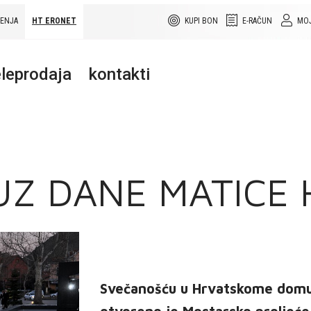
ŠENJA
HT ERONET
KUPI BON
E-RAČUN
MOJ
leprodaja
kontakti
UZ DANE MATICE 
Svečanošću u Hrvatskome domu