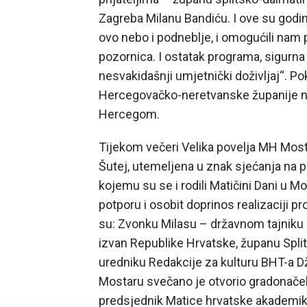
Zagreba Milanu Bandiću. I ove su godine
ovo nebo i podneblje, i omogućili nam 
pozornica. I ostatak programa, sigurna
nesvakidašnji umjetnički doživljaj“. Pok
Hercegovačko-neretvanske županije n
Hercegom.
Tijekom večeri Velika povelja MH Most
Šutej, utemeljena u znak sjećanja na 
kojemu su se i rodili Matičini Dani u 
potporu i osobit doprinos realizaciji 
su: Zvonku Milasu – državnom tajniku
izvan Republike Hrvatske, županu Split
uredniku Redakcije za kulturu BHT-a D
Mostaru svečano je otvorio gradonačeln
predsjednik Matice hrvatske akademik