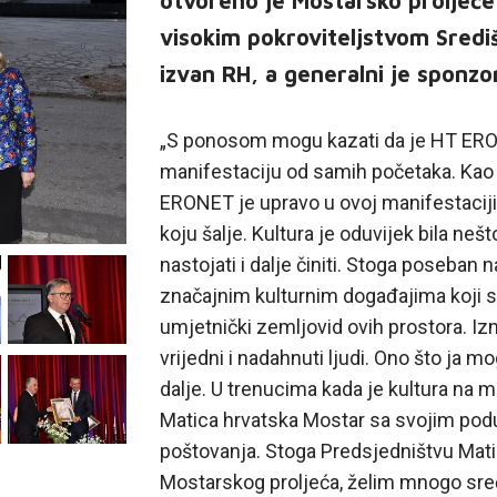
otvoreno je Mostarsko proljeće
visokim pokroviteljstvom Sredi
izvan RH, a generalni je sponz
„S ponosom mogu kazati da je HT ERO
manifestaciju od samih početaka. Ka
ERONET je upravo u ovoj manifestacij
koju šalje. Kultura je oduvijek bila ne
nastojati i dalje činiti. Stoga poseba
značajnim kulturnim događajima koji su 
umjetnički zemljovid ovih prostora. I
vrijedni i nadahnuti ljudi. Ono što ja m
dalje. U trenucima kada je kultura na 
Matica hrvatska Mostar sa svojim podup
poštovanja. Stoga Predsjedništvu Mati
Mostarskog proljeća, želim mnogo sreć