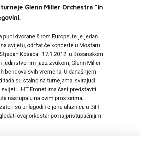
turneje Glenn Miller Orchestra “In
govini.
a puni dvorane širom Europe, te je jedan
a na svijetu, održat će koncerte u Mostaru
Stjepan Kosača i 17.1.2012. u Bosanskom
m jedinstvenim jazz zvukom, Glenn Miller
ćih bendova svih vremena. U današnjem
 tada su stalno na turnejama, svirajući
svijetu. HT Eronet ima čast predstaviti
puta nastupaju na ovim prostorima.
ori su prilagodili cijene ulaznica u BiH i
 gledati ovaj orkestar po najpristupačnijim