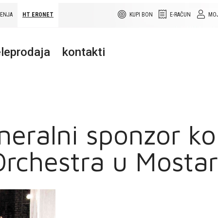
ŠENJA
HT ERONET
KUPI BON
E-RAČUN
MOJ
leprodaja
kontakti
neralni sponzor k
Orchestra u Mostar