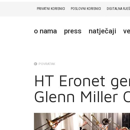
PRIVATNI KORISNICI
POSLOVNI KORISNICI
DIGITALNA RJE
PRIVATNI
POSLOVNI
DIGITALNA RJEŠENJA
HT ERONET
o nama
press
natječaji
ve
O NAMA
PRESS
NATJEČAJI
POVRATAK
HT Eronet ge
VELEPRODAJA
Glenn Miller 
KONTAKTI
MOJ PROFIL
E-RAČUN