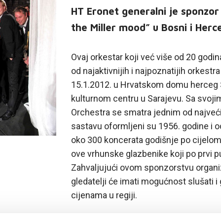
HT Eronet generalni je sponzor 
the Miller mood” u Bosni i Herce
Ovaj orkestar koji već više od 20 godin
od najaktivnijih i najpoznatijih orkestr
15.1.2012. u Hrvatskom domu herceg 
kulturnom centru u Sarajevu. Sa svoji
Orchestra se smatra jednim od najve
sastavu oformljeni su 1956. godine i od
oko 300 koncerata godišnje po cijelom 
ove vrhunske glazbenike koji po prvi 
Zahvaljujući ovom sponzorstvu organizat
gledatelji će imati mogućnost slušati i
cijenama u regiji.