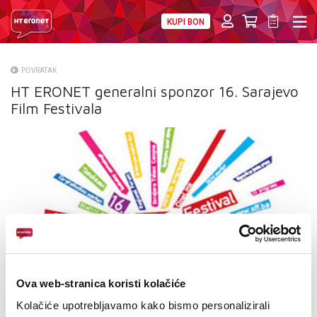
KUPI BON
PRIVATNI
POSLOVNI
DIGITALNA RJEŠENJA
HT ERONET
POVRATAK
HT ERONET generalni sponzor 16. Sarajevo
O NAMA
Film Festivala
PRESS
NATJEČAJI
VELEPRODAJA
KONTAKTI
MOJ PROFIL
Ova web-stranica koristi kolačiće
E-RAČUN
Kolačiće upotrebljavamo kako bismo personalizirali