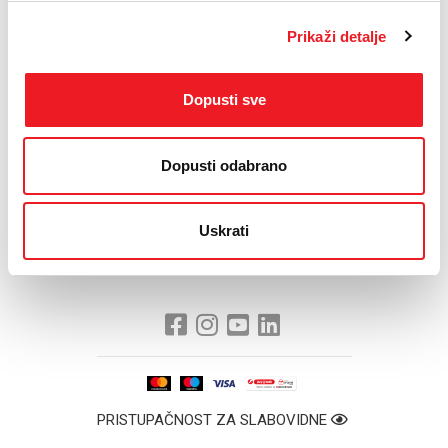
redatelja Clinta Eastwooda, a kojim će 16. Sarajevo Film Festival
biti i zatvoren.
Prikaži detalje
Jedno od središnjih mjesta okupljanja filmskih umjetnika i gostiju
bit će i HT ERONET-ov paviljon ispred Narodnog pozorišta, a svi
Dopusti sve
posjetitelji 16. Sarajevo Film Festivala na HT ERONET štandovima
koji će biti postavljeni na nekoliko festivalskih lokacija kao i u HT
ERONET centru pored Narodnog pozorišta, moći će između
ostalog dobiti niz pogodnosti i akcija koje nudimo tijekom
Dopusti odabrano
održavanja festivala.
Sve dodatne informacije vezane uz Sarajevo Film Festival i
Uskrati
generalno sponzorstvo HT ERONET-a mogu se dobiti na web
stranicama www.eronet.ba i www.sff.ba
PRISTUPAČNOST ZA SLABOVIDNE