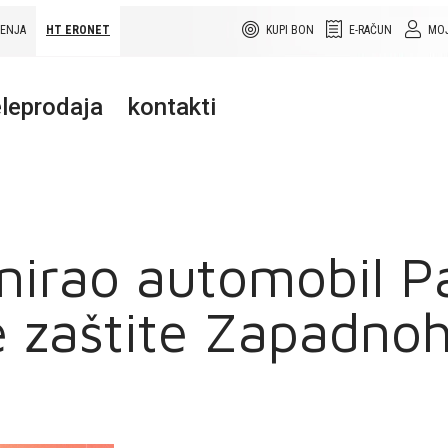
ŠENJA
HT ERONET
KUPI BON
E-RAČUN
MOJ
leprodaja
kontakti
nirao automobil P
ne zaštite Zapadn