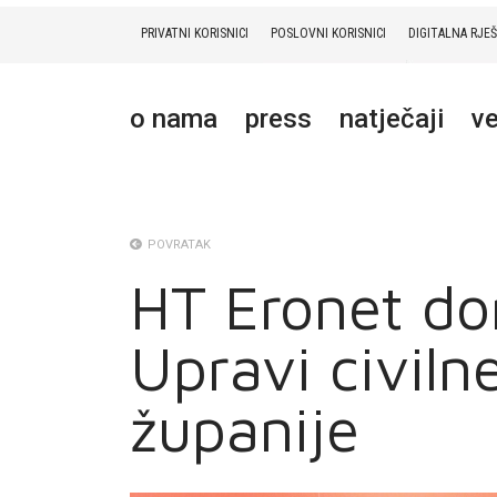
PRIVATNI KORISNICI
POSLOVNI KORISNICI
DIGITALNA RJE
PRIVATNI
POSLOVNI
DIGITALNA RJEŠENJA
HT ERONET
o nama
press
natječaji
ve
O NAMA
PRESS
NATJEČAJI
POVRATAK
HT Eronet do
VELEPRODAJA
Upravi civil
KONTAKTI
MOJ PROFIL
županije
E-RAČUN