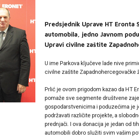
Predsjednik Uprave HT Eronta St
automobila, jedno Javnom poduz
Upravi civilne zaštite Zapadno
U ime Parkova ključeve lade nive primio
civilne zaštite Zapadnohercegovačke ž
Prlić je ovom prigodom kazao da HT Er
pomaže sve segmente društvene zajed
gospodarstvenicima i poduzećima je jo
podržavati različite projekte, a slob
prednjači. I ova donacija je jedan od 
automobili dobro služiti svim vašim p