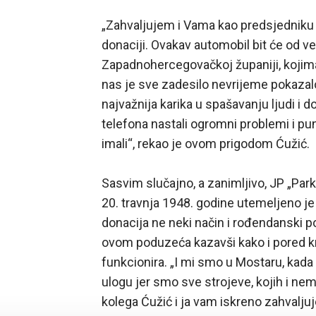
„Zahvaljujem i Vama kao predsjedniku 
donaciji. Ovakav automobil bit će od ve
Zapadnohercegovačkoj županiji, kojima 
nas je sve zadesilo nevrijeme pokazalo
najvažnija karika u spašavanju ljudi i 
telefona nastali ogromni problemi i p
imali“, rekao je ovom prigodom Ćužić.
Sasvim slučajno, a zanimljivo, JP „Par
20. travnja 1948. godine utemeljeno je
donacija ne neki način i rođendanski po
ovom poduzeća kazavši kako i pored kr
funkcionira. „I mi smo u Mostaru, kada 
ulogu jer smo sve strojeve, kojih i nem
kolega Ćužić i ja vam iskreno zahvaljuje