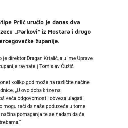
ipe Prlić uručio je danas dva
eću „Parkovi“ iz Mostara i drugo
hercegovačke županije.
 je direktor Dragan Krtalić, a u ime Uprave
upanije ravnatelj Tomislav Ćužić.
onet koliko god može na različite načine
nice. „U ovo doba krize na
š veća odgovornost i obveza ulagati i
odno mogu reći da naše poduzeće u tome
tih načina pomaganja te se nadam da će
otrebama.“