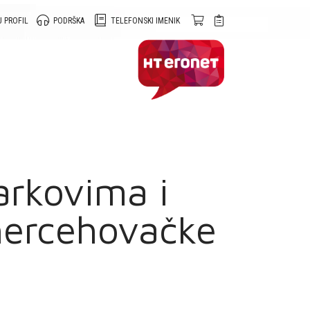
 PROFIL
PODRŠKA
TELEFONSKI IMENIK
arkovima i
ohercehovačke