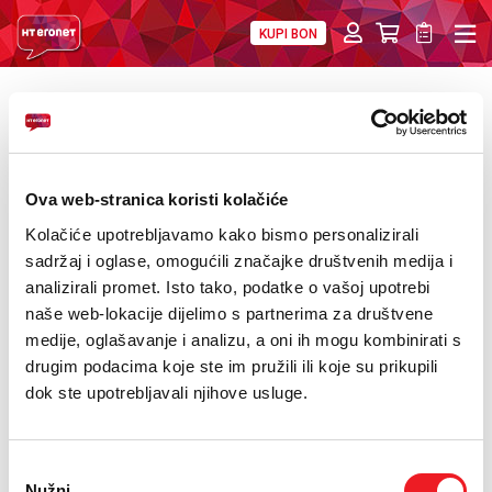
KUPI BON
PRIVATNI
POSLOVNI
DIGITALNA RJEŠENJA
HT ERONET
POVRATAK
HT Eronet: Dođite na druženje s Massimom
O NAMA
Savićem
PRESS
Ova web-stranica koristi kolačiće
Kolačiće upotrebljavamo kako bismo personalizirali
NATJEČAJI
sadržaj i oglase, omogućili značajke društvenih medija i
analizirali promet. Isto tako, podatke o vašoj upotrebi
VELEPRODAJA
naše web-lokacije dijelimo s partnerima za društvene
medije, oglašavanje i analizu, a oni ih mogu kombinirati s
KONTAKTI
drugim podacima koje ste im pružili ili koje su prikupili
dok ste upotrebljavali njihove usluge.
MOJ PROFIL
E-RAČUN
Odabir
Nužni