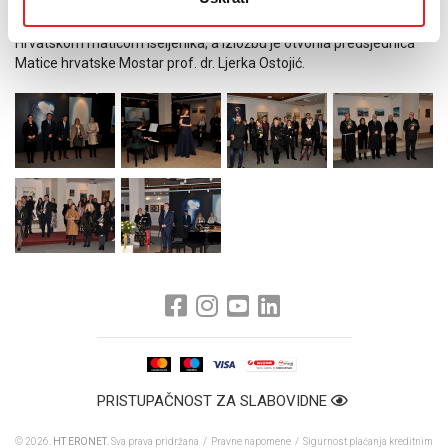
Cijeli projekt organiziran je u partnerstvu s Maticom hrvatskom i
Hrvatskom maticom iseljenika, a izložbu je otvorila predsjednica
Matice hrvatske Mostar prof. dr. Ljerka Ostojić.
PRISTUPAČNOST ZA SLABOVIDNE
© 2026.
HT ERONET
. Sva prava pridržana /
Pravne napomene
/
Sigurnost plaćanja kreditnim