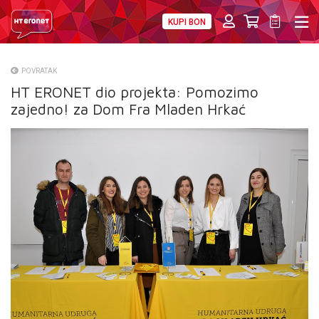
KUPI BON
PRIVATNI
POSLOVNI
DIGITALNA RJEŠENJA
HT ERONET
POVRATAK
HT ERONET dio projekta: Pomozimo
O NAMA
zajedno! za Dom Fra Mladen Hrkać
PRESS
NATJEČAJI
VELEPRODAJA
KONTAKTI
MOJ PROFIL
E-RAČUN