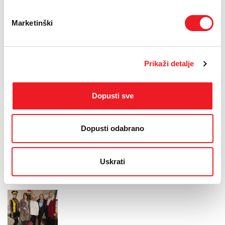
Blagdanska plesna razglednica s Mostarskim mažoretkinjama u
kojoj sudjeluju i PŠK Zrinjski, Plesni studio Mo Stars, PS FLASH
Marketinški
Mostar, Plesni klub Erigo-D, Plesni centar ProDance, Plesni studio
B-dance.
„Nadam se da će svi koji dođu na našu Božićnu bajku u njoj i uživati.
Prikaži detalje
Svi ste dobrodošli. Želim naglasiti kako je HT ERONET ove godine
priredio i prigodan blagdanski program – predstavu Božićna priča
Lutkarskog kazališta Mostar i podjelu paketića uz Djeda
Božićnjaka djeci Gruda, a isti program planiran je za male
Dopusti sve
Čapljince, 22. prosinca. Uz to, ove ćemo godine paketićima
obradovati i štićenike Udruge roditelja i djece s posebnim
potrebama Vedri osmijeh, a članica Uprave HT ERONET-a Gordana
Dopusti odabrano
Bilić uručit će i dar HT ERONET-a – televizor, povodom otvaranja
novih prostorija ove udruge i to u srijedu, 20. prosinca u 11 sati.
Dogodine našu blagdansku priču za djecu namjeravamo proširiti
Uskrati
na cijelu BiH“, kazala je rukovoditeljica Odjela za korporativne
komunikacije HT ERONET-a Misijana Brkić Milinković.