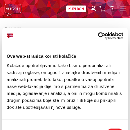
KUPI BON
PRIVATNI
POSLOVNI
DIGITALNA RJEŠENJA
HT ERONET
POVRATAK
HOME.TV videoteka obogaćena novim
O NAMA
filmskim ostvarenjima
PRESS
Ova web-stranica koristi kolačiće
NATJEČAJI
Kolačiće upotrebljavamo kako bismo personalizirali
sadržaj i oglase, omogućili značajke društvenih medija i
VELEPRODAJA
analizirali promet. Isto tako, podatke o vašoj upotrebi
naše web-lokacije dijelimo s partnerima za društvene
KONTAKTI
medije, oglašavanje i analizu, a oni ih mogu kombinirati s
drugim podacima koje ste im pružili ili koje su prikupili
MOJ PROFIL
dok ste upotrebljavali njihove usluge.
E-RAČUN
Odabir