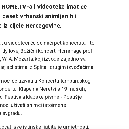
i HOME.TV-a i videoteke imat će
deset vrhunski snimljenih i
 iz cijele Hercegovine.
 u videoteci će se naći pet koncerata, i to
ftly love, Božićni koncert, Hommage prof.
, W. A. Mozarta, koji izvode zajedno sa
, solistima iz Splita i drugim izvođačima.
, moći će uživati u Koncertu tamburaškog
 koncertu Klape na Neretvi s 19 muških,
mci Festivala klapske pisme - Posušje
i moći uživati snimci istoimene
slavgradu.
ovati sve istinske ljubitelje umjetnosti.