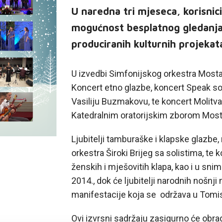
U naredna tri mjeseca, korisnic
mogućnost besplatnog gledanja 
produciranih kulturnih projekata
U izvedbi Simfonijskog orkestra Mostar,
Koncert etno glazbe, koncert Speak so
Vasiliju Buzmakovu, te koncert Molitva
Katedralnim oratorijskim zborom Mostar
Ljubitelji tamburaške i klapske glazbe
orkestra Široki Brijeg sa solistima, te
ženskih i mješovitih klapa, kao i u sni
2014., dok će ljubitelji narodnih nošnj
manifestacije koja se održava u Tomi
Ovi izvrsni sadržaju zasigurno će obrad