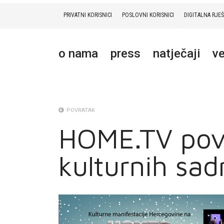
PRIVATNI KORISNICI
POSLOVNI KORISNICI
DIGITALNA RJE
PRIVATNI
POSLOVNI
DIGITALNA RJEŠENJA
HT ERONET
o nama
press
natječaji
ve
O NAMA
PRESS
NATJEČAJI
POVRATAK
HOME.TV pov
VELEPRODAJA
kulturnih sad
KONTAKTI
MOJ PROFIL
E-RAČUN