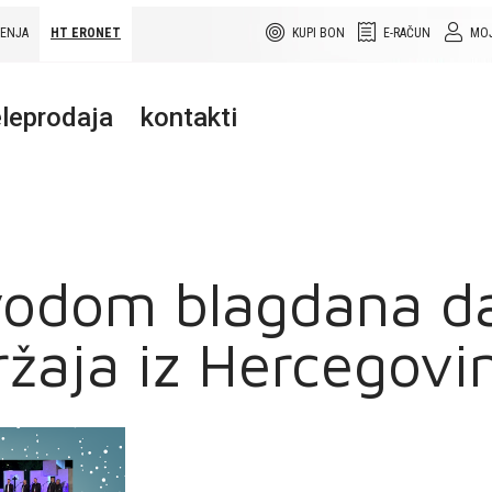
ŠENJA
HT ERONET
KUPI BON
E-RAČUN
MOJ
leprodaja
kontakti
odom blagdana da
ržaja iz Hercegovi