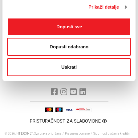
od 1. rujna do 30. studenog potpišu, odnosno produlje
Prikaži detalje
ugovor za TRIO paket mogu uživati u besplatnom
korištenju PLUS paketa putem kojeg imaju mogućnost
Dopusti sve
gledanja utakmica vrhunskih nogometnih klubova u
natjecanjima najvišeg ranga, kao što su Liga prvaka,
Europa liga, Liga petice i HNL, i to ekskluzivno na Arena
Dopusti odabrano
sport kanalima.
Link za pristup nagradnoj
Uskrati
pitalici
http://hometv.ba/pitalica3/
PRISTUPAČNOST ZA SLABOVIDNE
© 2026.
HT ERONET
. Sva prava pridržana /
Pravne napomene
/
Sigurnost plaćanja kreditnim