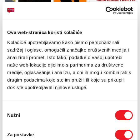
PODRŠKA
04.10.2022.
TELEFONSKI IMENIK
Neki od najboljih dokumentarnih filmova s prethodnih
festivala naći će se u videoteci, koju će ljubiteljima
Ova web-stranica koristi kolačiće
filmske umjetnosti u suradnji s HT Eronetom, ponuditi 23.
Kolačiće upotrebljavamo kako bismo personalizirali
Mediteran Film Festival.
sadržaj i oglase, omogućili značajke društvenih medija i
Tako će svim korisnicima, putem HOME.TV platforme, Mediteran
analizirali promet. Isto tako, podatke o vašoj upotrebi
Film Festival prikazati prošlogodišnji najbolji kratki dokumentarac
naše web-lokacije dijelimo s partnerima za društvene
'Heurtebise', redatelja Elise Torres i Octavia Guerra iz Španjolske.
medije, oglašavanje i analizu, a oni ih mogu kombinirati s
Film je to koji, kako su članovi žirija naveli u odluci, 'pokazuje
drugim podacima koje ste im pružili ili koje su prikupili
besprijekorno razumijevanje finoće potrebne za snimanje
dok ste upotrebljavali njihove usluge.
dokumentarnog filma i vizualno uvjerljivog i iskrenog prema svojoj
temi'.
Uz najbolji kratki, u videoteci će se naći i film koji je, svojim
Odabir
glasovima, izabrala publika 22. Mediteran Film Festivala. Naime,
Nužni
pristanka
'Moje tijelo' talijanskog redatelja Michelea Pennetta, najbolji je film
po ocjeni posjetitelja festivala a pripalo mu je i posebno priznanje
žirija.
Za postavke
Žiri je naveo kako u talijansko-švicarskom dokumentarcu kroz