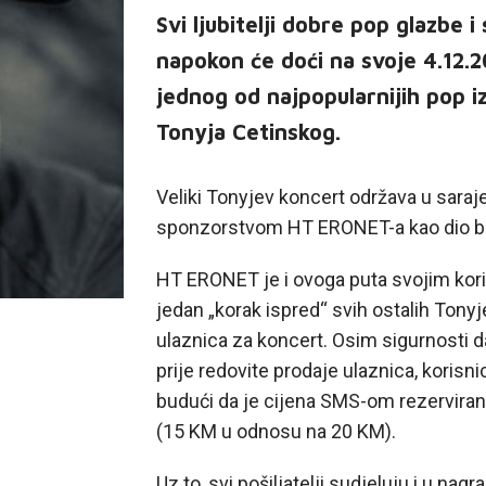
Svi ljubitelji dobre pop glazbe 
napokon će doći na svoje 4.12.2
jednog od najpopularnijih pop 
Tonyja Cetinskog.
Veliki Tonyjev koncert održava u saraj
sponzorstvom HT ERONET-a kao dio bud
HT ERONET je i ovoga puta svojim koris
jedan „korak ispred“ svih ostalih Tony
ulaznica za koncert. Osim sigurnosti d
prije redovite prodaje ulaznica, korisni
budući da je cijena SMS-om rezerviran
(15 KM u odnosu na 20 KM).
Uz to, svi pošiljatelji sudjeluju i u nag