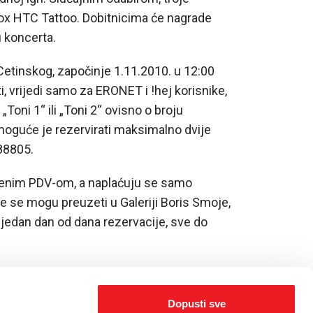
 box HTC Tattoo. Dobitnicima će nagrade
 koncerta.
Cetinskog, započinje 1.11.2010. u 12:00
i, vrijedi samo za ERONET i !hej korisnike,
Toni 1“ ili „Toni 2“ ovisno o broju
 (moguće je rezervirati maksimalno dvije
 88805.
čenim PDV-om, a naplaćuju se samo
e se mogu preuzeti u Galeriji Boris Smoje,
to jedan dan od dana rezervacije, sve do
Dopusti sve