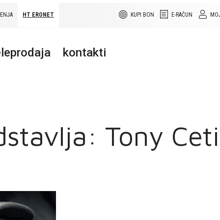
ŠENJA
HT ERONET
KUPI BON
E-RAČUN
MOJ
leprodaja
kontakti
stavlja: Tony Ceti