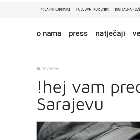
PRIVATNI KORISNICI
POSLOVNI KORISNICI
DIGITALNA RJE
PRIVATNI
POSLOVNI
DIGITALNA RJEŠENJA
HT ERONET
o nama
press
natječaji
ve
O NAMA
PRESS
NATJEČAJI
POVRATAK
!hej vam pred
VELEPRODAJA
Sarajevu
KONTAKTI
MOJ PROFIL
E-RAČUN