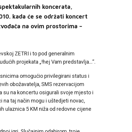
i spektakularnih koncerata,
010. kada će se održati koncert
izvođača na ovim prostorima –
evskoj ZETRI i to pod generalnim
ućih projekata „!hej Vam predstavlja…“.
nicima omogućio privilegirani status i
jevih obožavatelja, SMS rezervacijom
a su na koncertu osigurali svoje mjesto i
ci na taj način mogu i uštedjeti novac,
ih ulaznica 5 KM niža od redovne cijene
radnoj igri. Slučajnim odabirom, troje