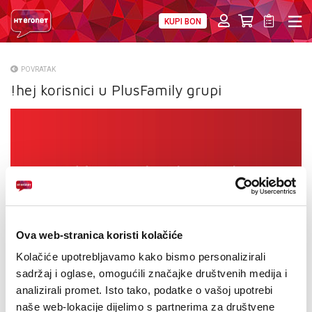
KUPI BON
PRIVATNI
POSLOVNI
DIGITALNA RJEŠENJA
HT ERONET
POVRATAK
!hej korisnici u PlusFamily grupi
O NAMA
PRESS
NATJEČAJI
VELEPRODAJA
KONTAKTI
Ova web-stranica koristi kolačiće
MOJ PROFIL
Kolačiće upotrebljavamo kako bismo personalizirali
sadržaj i oglase, omogućili značajke društvenih medija i
E-RAČUN
analizirali promet. Isto tako, podatke o vašoj upotrebi
naše web-lokacije dijelimo s partnerima za društvene