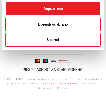
te koristi njene pogodnosti bez obzira na to što je član
Dopusti sve
PlusFamily grupe.
Više informacija o ovoj pogodnosti može se pronaći putem
Dopusti odabrano
besplatnog telefona 063 3800 ili u HT Eronet prodajnim
centrima.
Uskrati
PRISTUPAČNOST ZA SLABOVIDNE
© 2026.
HT ERONET
. Sva prava pridržana /
Pravne napomene
/
Sigurnost plaćanja kreditnim
karticama
/
Uvjeti korištenja
/
Politika zaštite privatnosti korisnika
/
Politika kolačića
/
Web dizajn
by THE BIG IDEA LAB