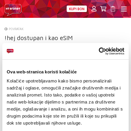
KUPI BON
PRIVATNI
POSLOVNI
DIGITALNA RJEŠENJA
HT ERONET
POVRATAK
!hej dostupan i kao eSIM
O NAMA
PRESS
NATJEČAJI
Ova web-stranica koristi kolačiće
VELEPRODAJA
Kolačiće upotrebljavamo kako bismo personalizirali
sadržaj i oglase, omogućili značajke društvenih medija i
KONTAKTI
analizirali promet. Isto tako, podatke o vašoj upotrebi
naše web-lokacije dijelimo s partnerima za društvene
MOJ PROFIL
medije, oglašavanje i analizu, a oni ih mogu kombinirati s
drugim podacima koje ste im pružili ili koje su prikupili
E-RAČUN
dok ste upotrebljavali njihove usluge.