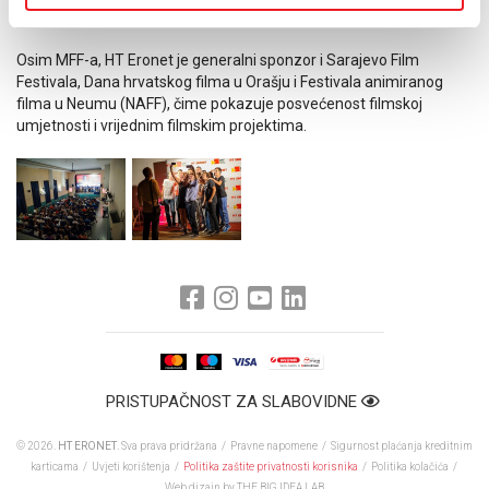
Osim MFF-a, HT Eronet je generalni sponzor i Sarajevo Film
Festivala, Dana hrvatskog filma u Orašju i Festivala animiranog
filma u Neumu (NAFF), čime pokazuje posvećenost filmskoj
umjetnosti i vrijednim filmskim projektima.
PRISTUPAČNOST ZA SLABOVIDNE
© 2026.
HT ERONET
. Sva prava pridržana /
Pravne napomene
/
Sigurnost plaćanja kreditnim
karticama
/
Uvjeti korištenja
/
Politika zaštite privatnosti korisnika
/
Politika kolačića
/
Web dizajn
by THE BIG IDEA LAB