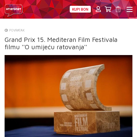
KUPI BON
PRIVATNI
POSLOVNI
DIGITALNA RJEŠENJA
HT ERONET
POVRATAK
Grand Prix 15. Mediteran Film Festivala
O NAMA
filmu ''O umijeću ratovanja''
PRESS
NATJEČAJI
VELEPRODAJA
KONTAKTI
MOJ PROFIL
E-RAČUN