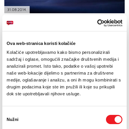
PODRŠKA
31.08.2014.
TELEFONSKI IMENIK
Sinoć je u prepunom kinu Borak dodjelom MFF projektora
završen 15. Mediteran Film Festiva powered by HT
Eronet. Grand prix 15. MFF-a otišao je u ruke redateljskog
para Silvije Luzi i Luce Bellina za film u dugometražnoj
Ova web-stranica koristi kolačiće
kategoriji ''O umijeću ratovanja''. Najboljim u kategoriji
Kolačiće upotrebljavamo kako bismo personalizirali
kratkometražnog dokumentarca proglašen je film
sadržaj i oglase, omogućili značajke društvenih medija i
španjolske redateljice Rosera Corelle ''Zatočenici
analizirali promet. Isto tako, podatke o vašoj upotrebi
Kanuna'', dok je posebnu nagradu publike osvojio film
naše web-lokacije dijelimo s partnerima za društvene
izraelskog redatelja Bernarda Dicheka ''''Kalusz koji sam
medije, oglašavanje i analizu, a oni ih mogu kombinirati s
poznavao''''.
drugim podacima koje ste im pružili ili koje su prikupili
Specijalno priznanje 15. MFF-a u dugometražnoj konkurenciji
dok ste upotrebljavali njihove usluge.
pripalo je izraelskom filmu ‘’Prije revolucije’’, redatelja Dana
Shadura zbog toga što, kako su istaknuli članovi žirija, ''autor nudi
osobno ali ne i privatno istraživanje povijesti jedne obitelji kroz koje
nam se otkrivaju nepoznate činjenice o izraelsko - iranskim
Odabir
odnosima prije revolucije. Duboko dirljiva priča postavlja
Nužni
pristanka
univerzalna pitanja morala i etike s kojima smo konfrontirani u