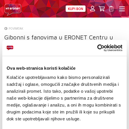
KUPI BON
PRIVATNI
POSLOVNI
DIGITALNA RJEŠENJA
HT ERONET
POVRATAK
Gibonni s fanovima u ERONET Centru u
O NAMA
Sarajevu
PRESS
NATJEČAJI
Ova web-stranica koristi kolačiće
VELEPRODAJA
Kolačiće upotrebljavamo kako bismo personalizirali
sadržaj i oglase, omogućili značajke društvenih medija i
KONTAKTI
analizirali promet. Isto tako, podatke o vašoj upotrebi
naše web-lokacije dijelimo s partnerima za društvene
MOJ PROFIL
medije, oglašavanje i analizu, a oni ih mogu kombinirati s
drugim podacima koje ste im pružili ili koje su prikupili
E-RAČUN
dok ste upotrebljavali njihove usluge.