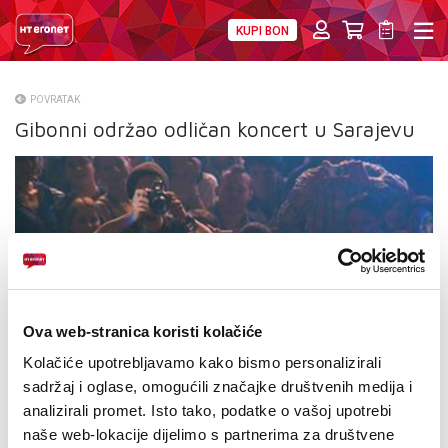
KUPI BON
PRIVATNI
POSLOVNI
DIGITALNA RJEŠENJA
HT ERONET
POVRATAK
Gibonni održao odličan koncert u Sarajevu
O NAMA
PRESS
NATJEČAJI
VELEPRODAJA
KONTAKTI
Ova web-stranica koristi kolačiće
MOJ PROFIL
Kolačiće upotrebljavamo kako bismo personalizirali
sadržaj i oglase, omogućili značajke društvenih medija i
E-RAČUN
analizirali promet. Isto tako, podatke o vašoj upotrebi
naše web-lokacije dijelimo s partnerima za društvene