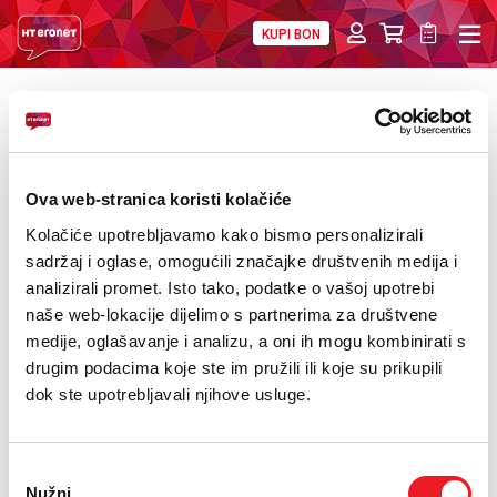
KUPI BON
PRIVATNI
POSLOVNI
DIGITALNA RJEŠENJA
HT ERONET
POVRATAK
Gibonni i „Toleranca“ nastavljaju turneju
O NAMA
PRESS
Ova web-stranica koristi kolačiće
Kolačiće upotrebljavamo kako bismo personalizirali
NATJEČAJI
sadržaj i oglase, omogućili značajke društvenih medija i
analizirali promet. Isto tako, podatke o vašoj upotrebi
VELEPRODAJA
naše web-lokacije dijelimo s partnerima za društvene
medije, oglašavanje i analizu, a oni ih mogu kombinirati s
KONTAKTI
drugim podacima koje ste im pružili ili koje su prikupili
dok ste upotrebljavali njihove usluge.
MOJ PROFIL
E-RAČUN
Odabir
Nužni