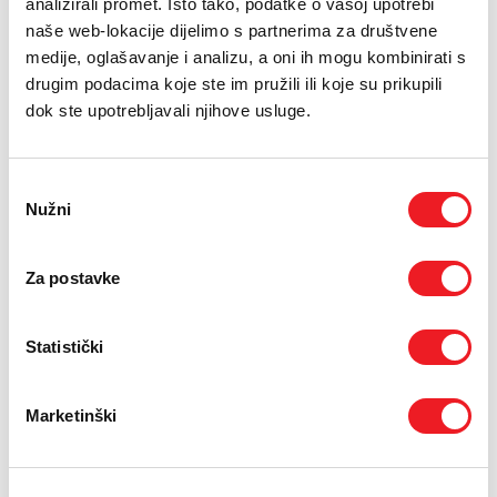
analizirali promet. Isto tako, podatke o vašoj upotrebi
PODRŠKA
naše web-lokacije dijelimo s partnerima za društvene
12.06.2018.
medije, oglašavanje i analizu, a oni ih mogu kombinirati s
TELEFONSKI IMENIK
Mepas Mall & HT Eronet NOGOMANIA izazvali su pravu
drugim podacima koje ste im pružili ili koje su prikupili
euforiju na platou Mepas Malla, a natjecatelji koji su se
dok ste upotrebljavali njihove usluge.
nadmetali za vrijedne nagrade napravili su pravu uvertiru
u nogometno ludilo koje počinje za dva dana na Svjetskom
nogometnom prvenstvu u Rusiji. Evo još malo
Odabir
fotougođaja s Nogomanije!
Nužni
pristanka
12.6.2018.
Za postavke
Statistički
Marketinški