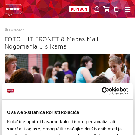
KUPI BON
PRIVATNI
POSLOVNI
DIGITALNA RJEŠENJA
HT ERONET
POVRATAK
FOTO: HT ERONET & Mepas Mall
O NAMA
Nogomania u slikama
PRESS
NATJEČAJI
VELEPRODAJA
KONTAKTI
MOJ PROFIL
Ova web-stranica koristi kolačiće
Kolačiće upotrebljavamo kako bismo personalizirali
E-RAČUN
sadržaj i oglase, omogućili značajke društvenih medija i