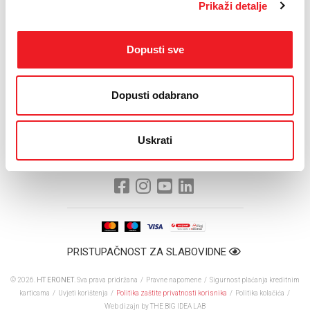
Prikaži detalje
Dopusti sve
Dopusti odabrano
Uskrati
PRISTUPAČNOST ZA SLABOVIDNE
© 2026.
HT ERONET
. Sva prava pridržana /
Pravne napomene
/
Sigurnost plaćanja kreditnim
karticama
/
Uvjeti korištenja
/
Politika zaštite privatnosti korisnika
/
Politika kolačića
/
Web dizajn
by THE BIG IDEA LAB