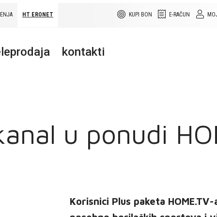
ŠENJA
HT ERONET
KUPI BON
E-RAČUN
MOJ
leprodaja
kontakti
 kanal u ponudi H
Korisnici Plus paketa HOME.TV-a k