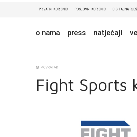
PRIVATNI KORISNICI
POSLOVNI KORISNICI
DIGITALNA RJE
PRIVATNI
POSLOVNI
DIGITALNA RJEŠENJA
HT ERONET
o nama
press
natječaji
ve
O NAMA
PRESS
NATJEČAJI
POVRATAK
Fight Sports
VELEPRODAJA
KONTAKTI
MOJ PROFIL
E-RAČUN