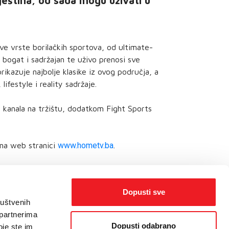
ještina, od sada mogu uživati u
 sve vrste borilačkih sportova, od ultimate-
bogat i sadržajan te uživo prenosi sve
rikazuje najbolje klasike iz ovog područja, a
festyle i reality sadržaje.
h kanala na tržištu, dodatkom Fight Sports
na web stranici
www.hometv.ba
.
Dopusti sve
ruštvenih
 partnerima
Dopusti odabrano
oje ste im