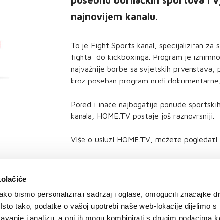
posebno borilačkih sportova i v
najnovijem kanalu.
To je Fight Sports kanal, specijaliziran za
fighta do kickboxinga. Program je iznimno 
najvažnije borbe sa svjetskih prvenstava, p
kroz poseban program nudi dokumentarne, li
Pored i inače najbogatije ponude sportski
kanala, HOME.TV postaje još raznovrsniji.
Više o usluzi HOME.TV, možete pogledati 
kolačiće
ko bismo personalizirali sadržaj i oglase, omogućili značajke d
. Isto tako, podatke o vašoj upotrebi naše web-lokacije dijelimo s
avanje i analizu, a oni ih mogu kombinirati s drugim podacima k