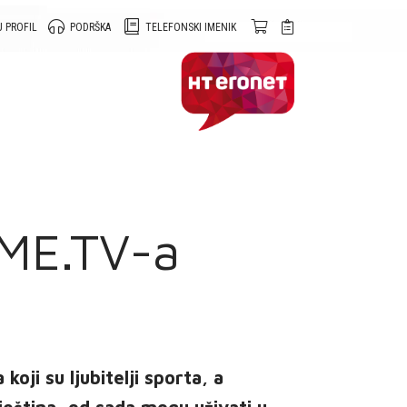
 PROFIL
PODRŠKA
TELEFONSKI IMENIK
OME.TV-a
oji su ljubitelji sporta, a