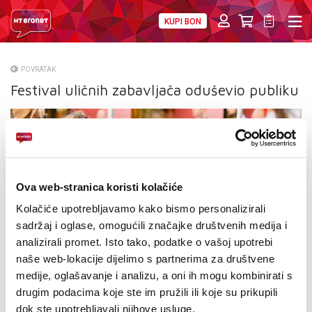
KUPI BON
PRIVATNI
POSLOVNI
DIGITALNA RJEŠENJA
HT ERONET
POVRATAK
Festival uličnih zabavljača oduševio publiku
O NAMA
PRESS
NATJEČAJI
VELEPRODAJA
Ova web-stranica koristi kolačiće
Kolačiće upotrebljavamo kako bismo personalizirali
KONTAKTI
sadržaj i oglase, omogućili značajke društvenih medija i
analizirali promet. Isto tako, podatke o vašoj upotrebi
MOJ PROFIL
naše web-lokacije dijelimo s partnerima za društvene
medije, oglašavanje i analizu, a oni ih mogu kombinirati s
E-RAČUN
drugim podacima koje ste im pružili ili koje su prikupili
dok ste upotrebljavali njihove usluge.