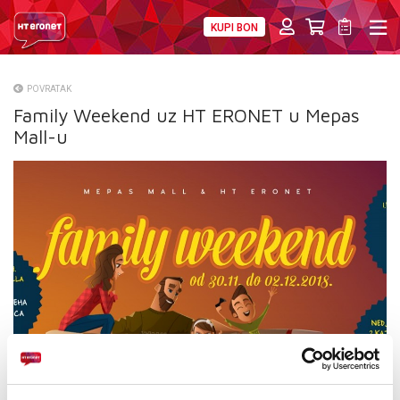
KUPI BON
PRIVATNI
POSLOVNI
DIGITALNA RJEŠENJA
HT ERONET
POVRATAK
Family Weekend uz HT ERONET u Mepas
O NAMA
Mall-u
PRESS
NATJEČAJI
VELEPRODAJA
KONTAKTI
MOJ PROFIL
E-RAČUN