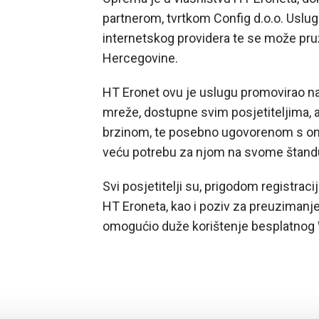
partnerom, tvrtkom Config d.o.o. Uslug
internetskog providera te se može pružit
Hercegovine.
HT Eronet ovu je uslugu promovirao n
mreže, dostupne svim posjetiteljima,
brzinom, te posebno ugovorenom s oni
veću potrebu za njom na svome štand
Svi posjetitelji su, prigodom registrac
HT Eroneta, kao i poziv za preuzimanje
omogućio duže korištenje besplatnog W