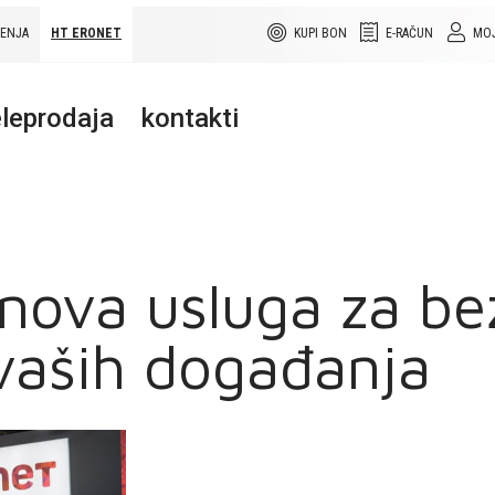
ŠENJA
HT ERONET
KUPI BON
E-RAČUN
MOJ
leprodaja
kontakti
 nova usluga za be
 vaših događanja