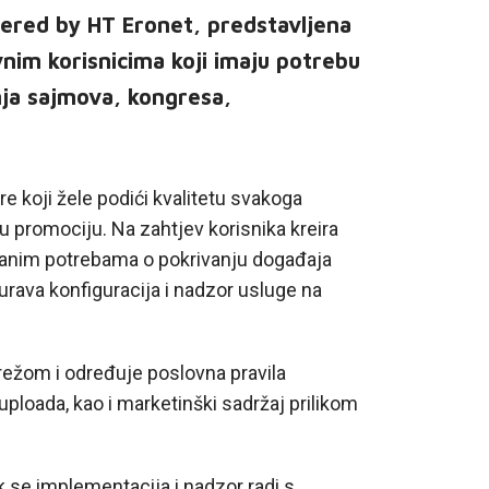
ered by HT Eronet, predstavljena
nim korisnicima koji imaju potrebu
nja sajmova, kongresa,
re koji žele podići kvalitetu svakoga
promociju. Na zahtjev korisnika kreira
ranim potrebama o pokrivanju događaja
urava konfiguracija i nadzor usluge na
režom i određuje poslovna pravila
uploada, kao i marketinški sadržaj prilikom
 se implementacija i nadzor radi s