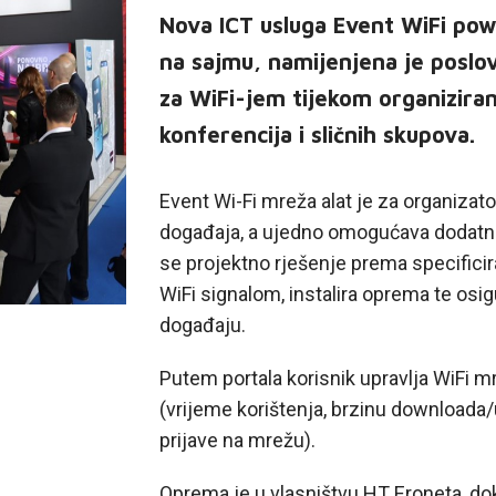
Nova ICT usluga Event WiFi pow
na sajmu, namijenjena je poslov
za WiFi-jem tijekom organizira
konferencija i sličnih skupova.
Event Wi-Fi mreža alat je za organizato
događaja, a ujedno omogućava dodatnu 
se projektno rješenje prema specifici
WiFi signalom, instalira oprema te osig
događaju.
Putem portala korisnik upravlja WiFi m
(vrijeme korištenja, brzinu downloada/
prijave na mrežu).
Oprema je u vlasništvu HT Eroneta, dok