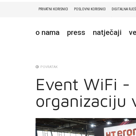
PRIVATNI KORISNICI
POSLOVNI KORISNICI
DIGITALNA RJE
PRIVATNI
POSLOVNI
DIGITALNA RJEŠENJA
HT ERONET
o nama
press
natječaji
ve
O NAMA
PRESS
NATJEČAJI
POVRATAK
Event WiFi -
VELEPRODAJA
organizaciju
KONTAKTI
MOJ PROFIL
E-RAČUN