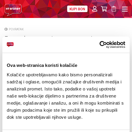
KUPI BON
PRIVATNI
POSLOVNI
DIGITALNA RJEŠENJA
HT ERONET
POVRATAK
Europsko prvenstvo u nogometu uz
O NAMA
HOME.TV
PRESS
NATJEČAJI
Ova web-stranica koristi kolačiće
Kolačiće upotrebljavamo kako bismo personalizirali
VELEPRODAJA
sadržaj i oglase, omogućili značajke društvenih medija i
analizirali promet. Isto tako, podatke o vašoj upotrebi
KONTAKTI
naše web-lokacije dijelimo s partnerima za društvene
medije, oglašavanje i analizu, a oni ih mogu kombinirati s
MOJ PROFIL
drugim podacima koje ste im pružili ili koje su prikupili
dok ste upotrebljavali njihove usluge.
E-RAČUN