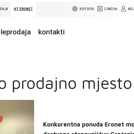
ŠENJA
HT ERONET
KUPI BON
E-RAČUN
MOJ
leprodaja
kontakti
o prodajno mjesto
Konkurentna ponuda Eronet mob