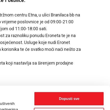
 i okolice.
ržnom centru Etna, u ulici Branilaca bb na
 vrijeme poslovnice je od 09:00-21:00
ljom od 11:00-18:00 sati.
ost za raznoliku ponudu Eroneta te je na
posjećenost. Usluge koje nudi Eronet
 korisnika te će svatko moći naći nešto za
ta koji nastavlja sa širenjem prodajne
Dopusti sve
ruštvenih
 partnerima