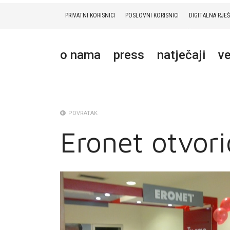
PRIVATNI KORISNICI
POSLOVNI KORISNICI
DIGITALNA RJE
PRIVATNI
POSLOVNI
DIGITALNA RJEŠENJA
HT ERONET
o nama
press
natječaji
ve
O NAMA
PRESS
NATJEČAJI
POVRATAK
Eronet otvori
VELEPRODAJA
KONTAKTI
MOJ PROFIL
E-RAČUN