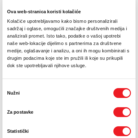
PODRŠKA
12.07.2019.
Ova web-stranica koristi kolačiće
TELEFONSKI IMENIK
Kolačiće upotrebljavamo kako bismo personalizirali
HT ERONET i Ericsson Nikola Tesla nastavljaju svoju
sadržaj i oglase, omogućili značajke društvenih medija i
uspješnu suradnju potpisom okvirnog ugovora za širenje
analizirali promet. Isto tako, podatke o vašoj upotrebi
LTE mreže u cijeloj Bosni i Hercegovini.
naše web-lokacije dijelimo s partnerima za društvene
Ugovor vrijedan 34 milijuna kuna u Mostaru su potpisali Vilim
medije, oglašavanje i analizu, a oni ih mogu kombinirati s
Primorac, predsjednik Uprave HT ERONET-a i Gordana Kovačević,
drugim podacima koje ste im pružili ili koje su prikupili
predsjednica Ericssona Nikole Tesle.
dok ste upotrebljavali njihove usluge.
Ugovoreni posao odnosi se na LTE mrežu (na 800MHz i 1800MHz),
usluge upravljanja projektima i integracije novih čvorova u mrežu
te obuku za zaposlenike ovog bosanskohercegovačkog operatora.
Odabir
Nužni
pristanka
Ericsson je jedini isporučitelj radijske pristupne mreže HT ERONET-
a.
Zahvaljujući opremi radijskog sustava koja je spremna za 5G i
IoT, HT ERONET će, u budućnosti, moći jednostavno prijeći na 5G
Za postavke
tehnologiju.
Vilim Primorac, predsjednik Uprave HT ERONET-a, izjavio je:
Statistički
“Potpisani LTE ugovor s Ericssonom Nikolom Teslom strateški je