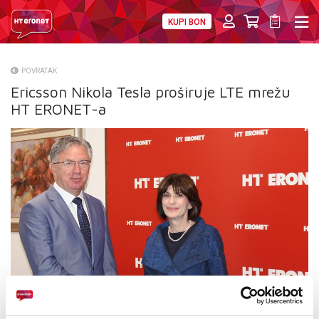
KUPI BON
PRIVATNI
POSLOVNI
DIGITALNA RJEŠENJA
HT ERONET
POVRATAK
Ericsson Nikola Tesla proširuje LTE mrežu
O NAMA
HT ERONET-a
PRESS
NATJEČAJI
VELEPRODAJA
KONTAKTI
MOJ PROFIL
E-RAČUN