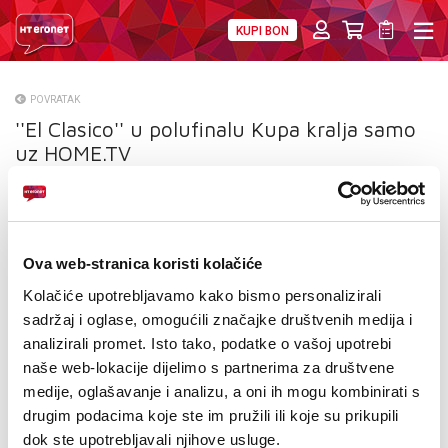
KUPI BON
PRIVATNI
POSLOVNI
DIGITALNA RJEŠENJA
HT ERONET
POVRATAK
''El Clasico'' u polufinalu Kupa kralja samo
O NAMA
uz HOME.TV
PRESS
NATJEČAJI
Ova web-stranica koristi kolačiće
VELEPRODAJA
Kolačiće upotrebljavamo kako bismo personalizirali
KONTAKTI
sadržaj i oglase, omogućili značajke društvenih medija i
analizirali promet. Isto tako, podatke o vašoj upotrebi
MOJ PROFIL
naše web-lokacije dijelimo s partnerima za društvene
medije, oglašavanje i analizu, a oni ih mogu kombinirati s
E-RAČUN
drugim podacima koje ste im pružili ili koje su prikupili
dok ste upotrebljavali njihove usluge.