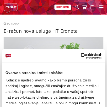
KUPI BON
PRIVATNI
POSLOVNI
DIGITALNA RJEŠENJA
HT ERONET
POVRATAK
E-račun nova usluga HT Eroneta
O NAMA
PRESS
NATJEČAJI
VELEPRODAJA
Ova web-stranica koristi kolačiće
KONTAKTI
Kolačiće upotrebljavamo kako bismo personalizirali
MOJ PROFIL
sadržaj i oglase, omogućili značajke društvenih medija i
analizirali promet. Isto tako, podatke o vašoj upotrebi
E-RAČUN
naše web-lokacije dijelimo s partnerima za društvene
medije, oglašavanje i analizu, a oni ih mogu kombinirati s