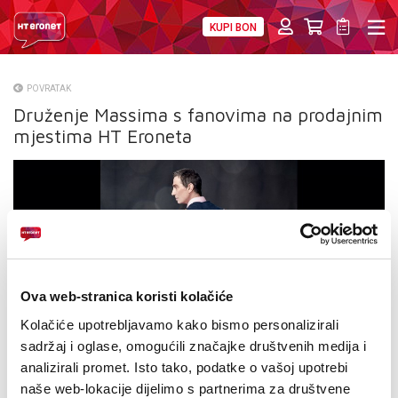
KUPI BON
PRIVATNI
POSLOVNI
DIGITALNA RJEŠENJA
HT ERONET
POVRATAK
Druženje Massima s fanovima na prodajnim
O NAMA
mjestima HT Eroneta
PRESS
NATJEČAJI
VELEPRODAJA
KONTAKTI
Ova web-stranica koristi kolačiće
MOJ PROFIL
Kolačiće upotrebljavamo kako bismo personalizirali
sadržaj i oglase, omogućili značajke društvenih medija i
E-RAČUN
analizirali promet. Isto tako, podatke o vašoj upotrebi
naše web-lokacije dijelimo s partnerima za društvene