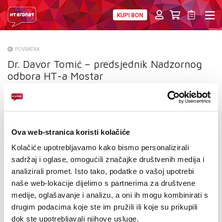
KUPI BON
PRIVATNI
POSLOVNI
DIGITALNA RJEŠENJA
HT ERONET
POVRATAK
Dr. Davor Tomić – predsjednik Nadzornog
O NAMA
odbora HT-a Mostar
PRESS
NATJEČAJI
VELEPRODAJA
Ova web-stranica koristi kolačiće
Kolačiće upotrebljavamo kako bismo personalizirali
KONTAKTI
sadržaj i oglase, omogućili značajke društvenih medija i
analizirali promet. Isto tako, podatke o vašoj upotrebi
MOJ PROFIL
naše web-lokacije dijelimo s partnerima za društvene
medije, oglašavanje i analizu, a oni ih mogu kombinirati s
E-RAČUN
drugim podacima koje ste im pružili ili koje su prikupili
dok ste upotrebljavali njihove usluge.