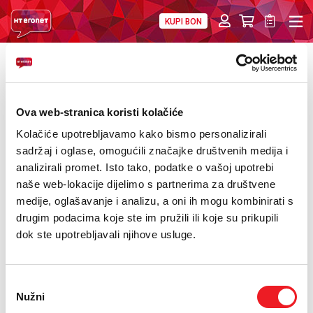
KUPI BON
PRIVATNI
POSLOVNI
DIGITALNA RJEŠENJA
HT ERONET
POVRATAK
Dr. Davor Tomić – novi predsjednik NO JP
O NAMA
HT d.d. Mostar
Ova web-stranica koristi kolačiće
PRESS
Kolačiće upotrebljavamo kako bismo personalizirali
sadržaj i oglase, omogućili značajke društvenih medija i
NATJEČAJI
analizirali promet. Isto tako, podatke o vašoj upotrebi
naše web-lokacije dijelimo s partnerima za društvene
VELEPRODAJA
medije, oglašavanje i analizu, a oni ih mogu kombinirati s
KONTAKTI
drugim podacima koje ste im pružili ili koje su prikupili
dok ste upotrebljavali njihove usluge.
MOJ PROFIL
Odabir
E-RAČUN
Nužni
pristanka