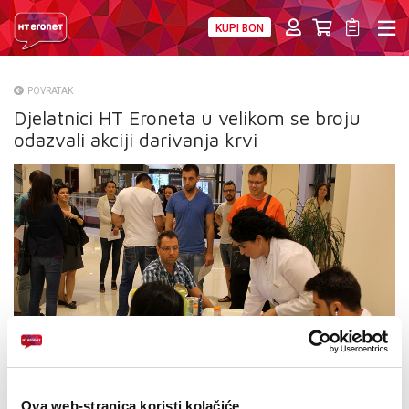
KUPI BON
PRIVATNI
POSLOVNI
DIGITALNA RJEŠENJA
HT ERONET
POVRATAK
Djelatnici HT Eroneta u velikom se broju
O NAMA
odazvali akciji darivanja krvi
PRESS
NATJEČAJI
VELEPRODAJA
KONTAKTI
MOJ PROFIL
E-RAČUN
Ova web-stranica koristi kolačiće