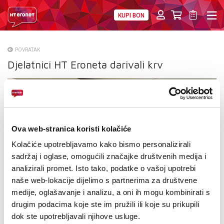
KUPI BON
PRIVATNI
POSLOVNI
DIGITALNA RJEŠENJA
HT ERONET
POVRATAK
Djelatnici HT Eroneta darivali krv
O NAMA
PRESS
NATJEČAJI
Ova web-stranica koristi kolačiće
VELEPRODAJA
Kolačiće upotrebljavamo kako bismo personalizirali
KONTAKTI
sadržaj i oglase, omogućili značajke društvenih medija i
analizirali promet. Isto tako, podatke o vašoj upotrebi
MOJ PROFIL
naše web-lokacije dijelimo s partnerima za društvene
medije, oglašavanje i analizu, a oni ih mogu kombinirati s
E-RAČUN
drugim podacima koje ste im pružili ili koje su prikupili
dok ste upotrebljavali njihove usluge.