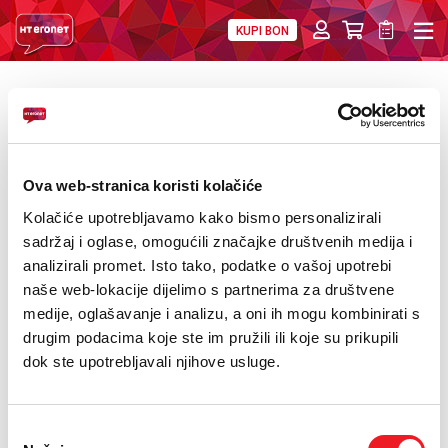
KUPI BON
PRIVATNI
POSLOVNI
DIGITALNA RJEŠENJA
HT ERONET
POVRATAK
Djelatnici HT Eroneta darivali krv
O NAMA
PRESS
Ova web-stranica koristi kolačiće
Kolačiće upotrebljavamo kako bismo personalizirali
NATJEČAJI
sadržaj i oglase, omogućili značajke društvenih medija i
analizirali promet. Isto tako, podatke o vašoj upotrebi
VELEPRODAJA
naše web-lokacije dijelimo s partnerima za društvene
KONTAKTI
medije, oglašavanje i analizu, a oni ih mogu kombinirati s
drugim podacima koje ste im pružili ili koje su prikupili
MOJ PROFIL
dok ste upotrebljavali njihove usluge.
E-RAČUN
Odabir