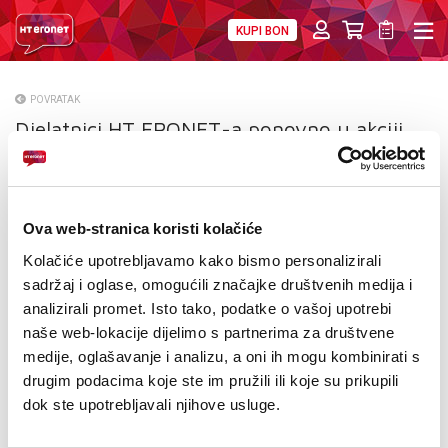
KUPI BON
PRIVATNI
POSLOVNI
DIGITALNA RJEŠENJA
HT ERONET
POVRATAK
Djelatnici HT ERONET-a ponovno u akciji
O NAMA
darivanja krvi
PRESS
NATJEČAJI
Ova web-stranica koristi kolačiće
Kolačiće upotrebljavamo kako bismo personalizirali
VELEPRODAJA
sadržaj i oglase, omogućili značajke društvenih medija i
analizirali promet. Isto tako, podatke o vašoj upotrebi
KONTAKTI
naše web-lokacije dijelimo s partnerima za društvene
medije, oglašavanje i analizu, a oni ih mogu kombinirati s
MOJ PROFIL
drugim podacima koje ste im pružili ili koje su prikupili
dok ste upotrebljavali njihove usluge.
E-RAČUN