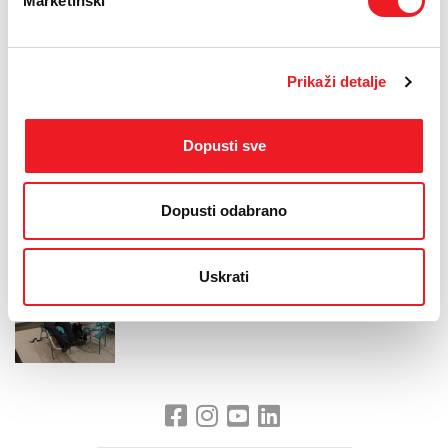
Marketinški
Dr. Ana Kvesić posebnu je pozornost skrenula na činjenicu
koliko je bitno, zbog sve većeg broja kroničnih bolesnika,
prometnih nesreća i ostalih, da velike tvrtke, poput HT
ERONET-a organiziraju ovakve akcije. Zahvalila je u ime
Prikaži detalje
cijeloga odjela svim djelatnicima HT ERONET-a, ali i ostalim
dobrovoljnim darivateljima te dodala kako darivanjem
osiguravamo uvijek dostupne doze krvi za one kojima je
Dopusti sve
najpotrebnije.
Dopusti odabrano
Uskrati