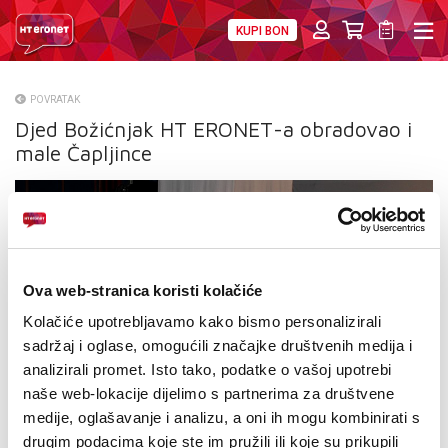
KUPI BON
PRIVATNI
POSLOVNI
DIGITALNA RJEŠENJA
HT ERONET
POVRATAK
Djed Božićnjak HT ERONET-a obradovao i
O NAMA
male Čapljince
PRESS
NATJEČAJI
VELEPRODAJA
Ova web-stranica koristi kolačiće
KONTAKTI
Kolačiće upotrebljavamo kako bismo personalizirali
sadržaj i oglase, omogućili značajke društvenih medija i
MOJ PROFIL
analizirali promet. Isto tako, podatke o vašoj upotrebi
naše web-lokacije dijelimo s partnerima za društvene
E-RAČUN
medije, oglašavanje i analizu, a oni ih mogu kombinirati s
drugim podacima koje ste im pružili ili koje su prikupili