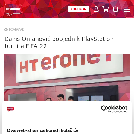
KUPI BON
PRIVATNI
POSLOVNI
DIGITALNA RJEŠENJA
HT ERONET
POVRATAK
Danis Omanović pobjednik PlayStation
O NAMA
turnira FIFA 22
PRESS
NATJEČAJI
VELEPRODAJA
KONTAKTI
MOJ PROFIL
E-RAČUN
Ova web-stranica koristi kolačiće