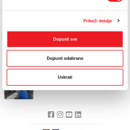
Nagrade pobjedničkom trojcu uručio je Denis Zubac, direktor
Sektora za marketing i veleprodaju HT Eroneta.
Prikaži detalje
„U skladu s motom pod kojim nastupamo na sajmu – Rastemo s
najboljima, turnir smo organizirali kako bismo se približili i mlađoj
populaciji, ponajprije u smjeru vrhunske usluge pristupa internetu.
Čestitamo pobjednicima i nadam se da ćemo u budućnosti imati
Dopusti sve
još niz ovakvih turnira i sličnih događaja“, kazao je Zubac.
Dopusti odabrano
Uskrati