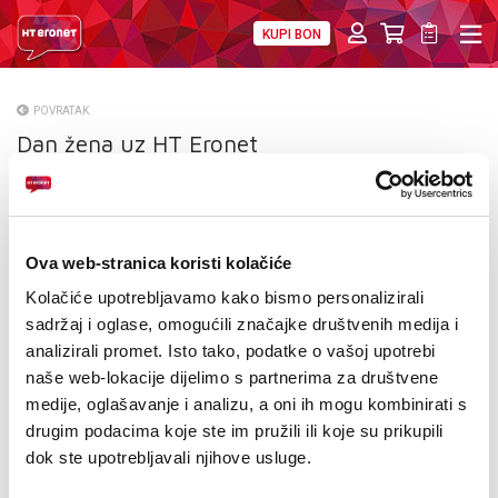
KUPI BON
PRIVATNI
POSLOVNI
DIGITALNA RJEŠENJA
HT ERONET
POVRATAK
Dan žena uz HT Eronet
O NAMA
PRESS
NATJEČAJI
Ova web-stranica koristi kolačiće
VELEPRODAJA
Kolačiće upotrebljavamo kako bismo personalizirali
sadržaj i oglase, omogućili značajke društvenih medija i
KONTAKTI
analizirali promet. Isto tako, podatke o vašoj upotrebi
naše web-lokacije dijelimo s partnerima za društvene
MOJ PROFIL
medije, oglašavanje i analizu, a oni ih mogu kombinirati s
drugim podacima koje ste im pružili ili koje su prikupili
E-RAČUN
dok ste upotrebljavali njihove usluge.