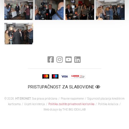
PRISTUPAČNOST ZA SLABOVIDNE
© 2026.
HT ERONET
. Sva prava pridržana /
Pravne napomene
/
Sigurnost plaćanja kreditnim
karticama
/
Uvjeti korištenja
/
Politika zaštite privatnosti korisnika
/
Politika kolačića
/
Web dizajn
by THE BIG IDEA LAB