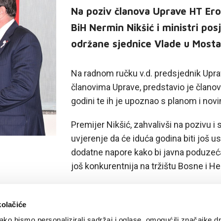
Na poziv članova Uprave HT Ero
BiH Nermin Nikšić i ministri pos
održane sjednice Vlade u Mosta
Na radnom ručku v.d. predsjednik Uprav
članovima Uprave, predstavio je članov
godini te ih je upoznao s planom i nov
Premijer Nikšić, zahvalivši na pozivu i 
uvjerenje da će iduća godina biti još us
dodatne napore kako bi javna poduzeća, 
još konkurentnija na tržištu Bosne i H
kolačiće
ko bismo personalizirali sadržaj i oglase, omogućili značajke d