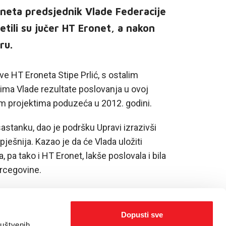
neta predsjednik Vlade Federacije
jetili su jučer HT Eronet, a nakon
ru.
e HT Eroneta Stipe Prlić, s ostalim
ima Vlade rezultate poslovanja u ovoj
im projektima poduzeća u 2012. godini.
sastanku, dao je podršku Upravi izrazivši
pješnija. Kazao je da će Vlada uložiti
pa tako i HT Eronet, lakše poslovala i bila
ercegovine.
Dopusti sve
ruštvenih