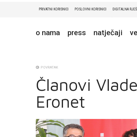
PRIVATNI KORISNICI
POSLOVNI KORISNICI
DIGITALNA RJE
PRIVATNI
POSLOVNI
DIGITALNA RJEŠENJA
HT ERONET
o nama
press
natječaji
ve
O NAMA
PRESS
NATJEČAJI
POVRATAK
Članovi Vlade
VELEPRODAJA
Eronet
KONTAKTI
MOJ PROFIL
E-RAČUN