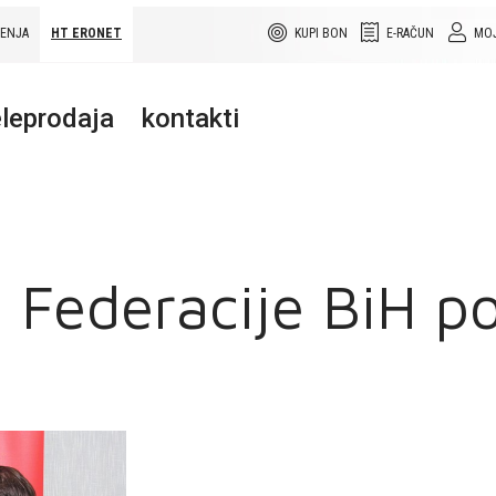
ŠENJA
HT ERONET
KUPI BON
E-RAČUN
MOJ
leprodaja
kontakti
 Federacije BiH po