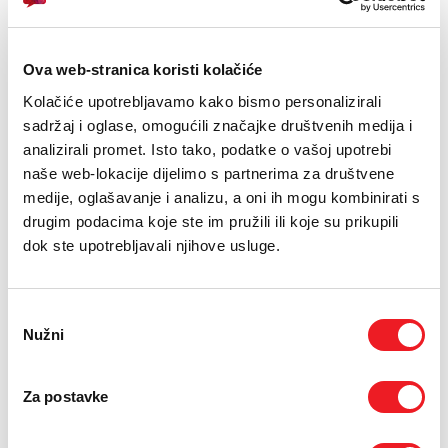
PODRŠKA
TELEFONSKI IMENIK
11.05.2018.
Ova web-stranica koristi kolačiće
Na Filozofskom fakultetu Sveučilišta u Mostaru održan je
Kolačiće upotrebljavamo kako bismo personalizirali
Dan otvorenih vrata Studija informacijskih znanosti na
sadržaj i oglase, omogućili značajke društvenih medija i
kojemu je održano predavanje člana Uprave HT ERONET-a
analizirali promet. Isto tako, podatke o vašoj upotrebi
tomislava Ruka o temi "ICT - Utjecaj na društveni i eco
naše web-lokacije dijelimo s partnerima za društvene
sustav".
medije, oglašavanje i analizu, a oni ih mogu kombinirati s
Cilj Dana otvorenih vrata jest upoznati buduće studente s radom
drugim podacima koje ste im pružili ili koje su prikupili
studija te osnovnim značajkama zanimanja i važnosti
dok ste upotrebljavali njihove usluge.
informacijskih znanosti u današnjem društvu.
Pročelnica Studija informacijskih znanosti na Filozofskom
fakultetu Sveučilišta u Mostaru doc. dr. sc. Andrea Miljko naglasila
Odabir
je kako je cilj Dana otvorenih vrata budućim studentima
Nužni
pristanka
prezentirati sadržaj Studija informacijskih znanosti putem
radionica i predavanja, s naglaskom na trendove informacijske i
komunikacijske tehnologije te poticanje razmjene znanja između
Za postavke
studenata informacijskih znanosti, ali i srodnih struka.
Član Uprave HT ERONET-a Tomislav Ruk, tijekom predavnja o temi