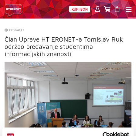
KUPI BON
PRIVATNI
POSLOVNI
DIGITALNA RJEŠENJA
HT ERONET
POVRATAK
Član Uprave HT ERONET-a Tomislav Ruk
O NAMA
održao predavanje studentima
PRESS
informacijskih znanosti
NATJEČAJI
VELEPRODAJA
KONTAKTI
MOJ PROFIL
E-RAČUN