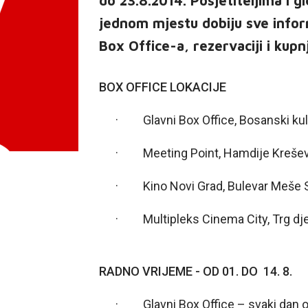
do 23.8.2014. Posjetiteljima i
jednom mjestu dobiju sve infor
Box Office-a, rezervaciji i kupnj
BOX OFFICE LOKACIJE
· Glavni Box Office, Bosanski kultu
· Meeting Point, Hamdije Kreševl
· Kino Novi Grad, Bulevar Meše S
· Multipleks Cinema City, Trg dje
RADNO VRIJEME - OD 01. DO 14. 8.
· Glavni Box Office – svaki dan od