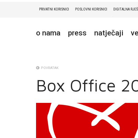
PRIVATNI KORISNICI
POSLOVNI KORISNICI
DIGITALNA RJE
PRIVATNI
POSLOVNI
DIGITALNA RJEŠENJA
HT ERONET
o nama
press
natječaji
ve
O NAMA
PRESS
NATJEČAJI
POVRATAK
Box Office 20
VELEPRODAJA
KONTAKTI
MOJ PROFIL
E-RAČUN