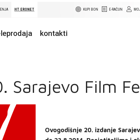
ŠENJA
HT ERONET
KUPI BON
E-RAČUN
MOJ
leprodaja
kontakti
. Sarajevo Film Fe
Ovogodišnje 20. izdanje Sarajevo