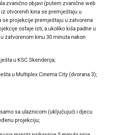
vala zvanično objavi (putem zvanične web
 iz otvorenih kina se premještaju u
da se projekcije premještaju u zatvorena
jekcije ostaje isti, a ukoliko kiša padne u
ja u zatvorenom kinu 30 minuta nakon
ešta u KSC Skenderija;
a u Multiplex Cinema City (dvorana 3);
amo sa ulaznicom (uključujući i djecu
eđenu projekciju;
svoja mjesta najkasnije 5 minuta prije