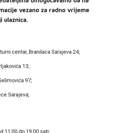
 gledateljima omogućavamo da na
macije vezano za radno vrijeme
i ulaznica.
rni centar, Branilaca Sarajeva 24;
jakovića 13;
elimovića 97;
ce Sarajeva;
 11:00 do 19:00 sati;