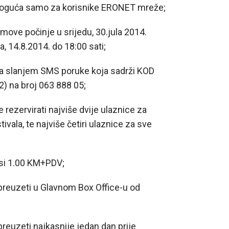
oguća samo za korisnike ERONET mreže;
ove počinje u srijedu, 30.jula 2014.
ka, 14.8.2014. do 18:00 sati;
a slanjem SMS poruke koja sadrži KOD
#2) na broj 063 888 05;
rvirati najviše dvije ulaznice za
tivala, te najviše četiri ulaznice za sve
si 1.00 KM+PDV;
euzeti u Glavnom Box Office-u od
uzeti najkasnije jedan dan prije