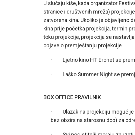
U slučaju kiše, kada organizator Festi
stranice i društvenih mreža) projekcije
zatvorena kina. Ukoliko je objavljeno 
kina prije početka projekcija, termin pro
toku projekcije, projekcija se nastavl
objave o premještanju projekcije.
· Ljetno kino HT Eronet se premj
· Laško Summer Night se premješt
BOX OFFICE PRAVILNIK
· Ulazak na projekciju moguć je s
bez obzira na starosnu dob) za odr
· Svi posjetitelji moraju zauzeti 