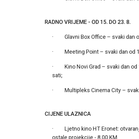
RADNO VRIJEME - OD 15. DO 23. 8.
· Glavni Box Office – svaki dan od
· Meeting Point – svaki dan od 11
· Kino Novi Grad – svaki dan od 10
sati;
· Multipleks Cinema City – svaki d
CIJENE ULAZNICA
· Ljetno kino HT Eronet: otvaranje
ostale projekcije - 8.00 KM