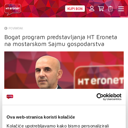
KUPI BON
PRIVATNI
POSLOVNI
DIGITALNA RJEŠENJA
HT ERONET
POVRATAK
Bogat program predstavljanja HT Eroneta
O NAMA
na mostarskom Sajmu gospodarstva
PRESS
NATJEČAJI
VELEPRODAJA
KONTAKTI
MOJ PROFIL
E-RAČUN
Ova web-stranica koristi kolačiće
Kolačiće upotrebljavamo kako bismo personalizirali