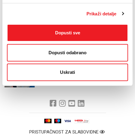
sudjelujemo i u panelu Zelena tranzicija gradova i industrija, na
poziv organizatora, tvrtke Ericsson Nikola Tesla, koja je jedan od
Prikaži detalje
lidera digitalne i zelene tranzicije danas.
Pozivamo sve posjetitelje sajma da svakako posjete i naš štand na
kojemu predstavljamo naše nove usluge poput Call Management
Dopusti sve
centra, mogućnosti najma informatičke opreme, uz predstavljanje
najnovije generacije mobilnih uređaja tvrtki Samsung, Xiaomi i
Honor i druženje u Gaming zoni, koja će biti aktivna tijekom svih
Dopusti odabrano
dana sajma.“
Uskrati
PRISTUPAČNOST ZA SLABOVIDNE