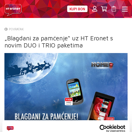
KUPI BON
PRIVATNI
POSLOVNI
DIGITALNA RJEŠENJA
HT ERONET
POVRATAK
„Blagdani za pamćenje“ uz HT Eronet s
O NAMA
novim DUO i TRIO paketima
PRESS
NATJEČAJI
VELEPRODAJA
KONTAKTI
MOJ PROFIL
E-RAČUN