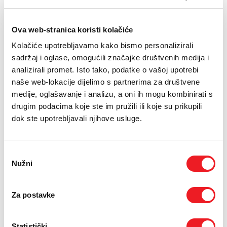
PODRŠKA
28.11.2013.
TELEFONSKI IMENIK
Ova web-stranica koristi kolačiće
HT Eronet svim novim, ali i postojećim korisnicima, koji
Kolačiće upotrebljavamo kako bismo personalizirali
sklope ugovor na 12 ili 24 mjeseca, od 1. prosinca nudi
sadržaj i oglase, omogućili značajke društvenih medija i
nove DUO i TRIO pakete.
analizirali promet. Isto tako, podatke o vašoj upotrebi
U DUO paketu spojeni su telefon i internet, odnosno
naše web-lokacije dijelimo s partnerima za društvene
fiksna telefonska usluga s uključenih 100 besplatnih
medije, oglašavanje i analizu, a oni ih mogu kombinirati s
minuta unutar svoje fiksne mreže kao i neograničeni
drugim podacima koje ste im pružili ili koje su prikupili
ADSL, po cijeni od 29,00 KM (bez PDV-a) ili fiksna
dok ste upotrebljavali njihove usluge.
telefonska usluga s uključenih 200 besplatnih minuta
prema svim fiksnim mrežama u Bosni i Hercegovini te
neograničeni ADSL još veće brzine, a sve po cijeni od
Odabir
39,00 KM (bez PDV-a).
Nužni
pristanka
Obogaćen je i postojeći TRIO paket koji sada sadržava
Za postavke
fiksnu telefonsku uslugu s uključenih 400 besplatnih
minuta za pozive prema fiksnim mrežama u BiH, ali i 50
besplatnih minuta prema fiksnim mrežama u Hrvatskoj,
Statistički