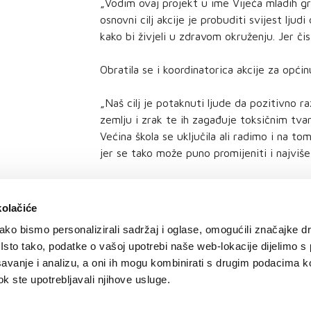
„Vodim ovaj projekt u ime Vijeća mladih g
osnovni cilj akcije je probuditi svijest ljud
kako bi živjeli u zdravom okruženju. Jer čis
Obratila se i koordinatorica akcije za općin
„Naš cilj je potaknuti ljude da pozitivno r
zemlju i zrak te ih zagađuje toksičnim tvar
Većina škola se uključila ali radimo i na to
jer se tako može puno promijeniti i najviše 
kolačiće
ko bismo personalizirali sadržaj i oglase, omogućili značajke d
. Isto tako, podatke o vašoj upotrebi naše web-lokacije dijelimo s
avanje i analizu, a oni ih mogu kombinirati s drugim podacima k
 dok ste upotrebljavali njihove usluge.