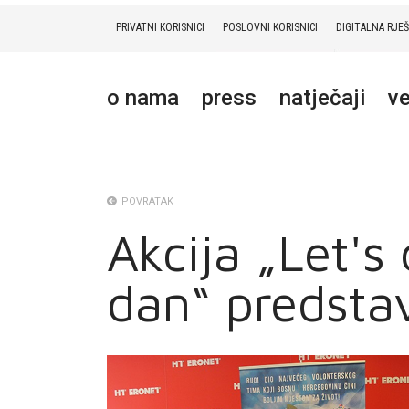
PRIVATNI KORISNICI
POSLOVNI KORISNICI
DIGITALNA RJE
PRIVATNI
POSLOVNI
DIGITALNA RJEŠENJA
HT ERONET
o nama
press
natječaji
ve
O NAMA
PRESS
NATJEČAJI
POVRATAK
Akcija „Let's
VELEPRODAJA
dan“ predstav
KONTAKTI
MOJ PROFIL
E-RAČUN