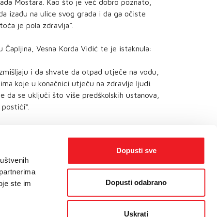
rada Mostara. Kao što je već dobro poznato,
i da izađu na ulice svog grada i da ga očiste
toća je pola zdravlja“.
u Čapljina, Vesna Korda Vidić te je istaknula:
azmišljaju i da shvate da otpad utječe na vodu,
ima koje u konačnici utječu na zdravlje ljudi.
me da se uključi što više predškolskih ustanova,
postići“.
Dopusti sve
ruštvenih
 partnerima
Dopusti odabrano
oje ste im
Uskrati