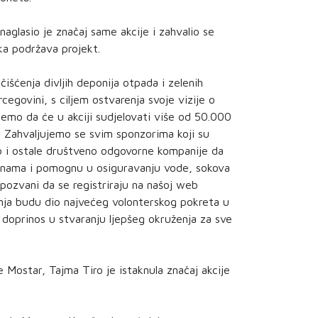
aglasio je značaj same akcije i zahvalio se
ka podržava projekt.
 čišćenja divljih deponija otpada i zelenih
cegovini, s ciljem ostvarenja svoje vizije o
kujemo da će u akciji sudjelovati više od 50.000
. Zahvaljujemo se svim sponzorima koji su
mo i ostale društveno odgovorne kompanije da
a nama i pomognu u osiguravanju vode, sokova
 pozvani da se registriraju na našoj web
avnja budu dio najvećeg volonterskog pokreta u
j doprinos u stvaranju ljepšeg okruženja za sve
 Mostar, Tajma Tiro je istaknula značaj akcije