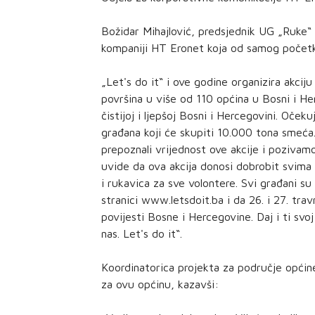
Božidar Mihajlović, predsjednik UG „Ruke“ n
kompaniji HT Eronet koja od samog počet
„Let's do it“ i ove godine organizira akciju
površina u više od 110 općina u Bosni i Her
čistijoj i ljepšoj Bosni i Hercegovini. Oče
građana koji će skupiti 10.000 tona smeća
prepoznali vrijednost ove akcije i poziva
uvide da ova akcija donosi dobrobit svim
i rukavica za sve volontere. Svi građani su
stranici www.letsdoit.ba i da 26. i 27. tr
povijesti Bosne i Hercegovine. Daj i ti svo
nas. Let's do it“.
Koordinatorica projekta za područje općine
za ovu općinu, kazavši: