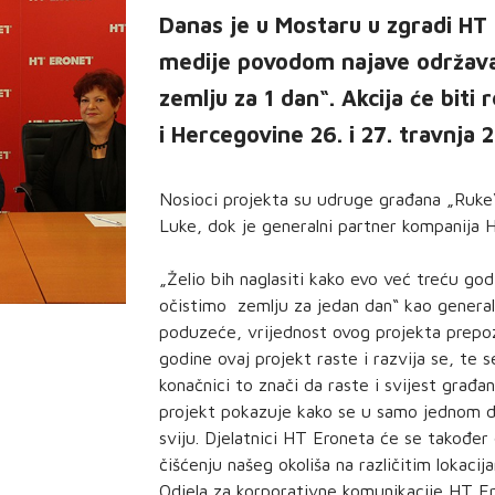
Danas je u Mostaru u zgradi HT
medije povodom najave održavanj
zemlju za 1 dan“. Akcija će biti 
i Hercegovine 26. i 27. travnja 
Nosioci projekta su udruge građana „Ruke“ 
Luke, dok je generalni partner kompanija 
„Želio bih naglasiti kako evo već treću god
očistimo zemlju za jedan dan“ kao general
poduzeće, vrijednost ovog projekta prep
godine ovaj projekt raste i razvija se, te 
konačnici to znači da raste i svijest građa
projekt pokazuje kako se u samo jednom d
sviju. Djelatnici HT Eroneta će se također 
čišćenju našeg okoliša na različitim lokaci
Odjela za korporativne komunikacije HT Er