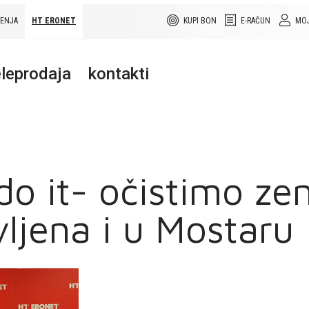
ŠENJA
HT ERONET
KUPI BON
E-RAČUN
MOJ
leprodaja
kontakti
 do it- očistimo ze
ljena i u Mostaru