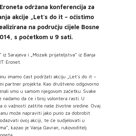
 Eroneta održana konferencija za
a akcije „Let's do it – očistimo
realizirana na području cijele Bosne
2014, s početkom u 9 sati.
iz Sarajeva i „Mozaik prijateljstva“ iz Banja
HT Eronet.
inu imamo čast podržati akciju „Let's do it –
ni partner projekta. Kao društveno odgovorno
oznali smo u samom njegovom začetku. Svake
se nadamo da će i broj volontera rasti. U
na o važnosti zaštite naše životne sredine. Ovaj
anu može napraviti jako puno za dobrobit
odazvati ovoj akciji, te će sudjelovati u
jama“, kazao je Vanja Gavran, rukovoditelj
oneta.